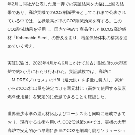
年2月に同社が公表した第一弾での実証結果を大幅に上回る結
果であり、高炉実機でのCO2削減手法としてこれまで公表され
ている中では、世界最高水準のCO2削減効果を有する。この
CO2削減効果を活用し、国内で初めて商品化した低CO2高炉鋼
材「Kobenable Steel」の普及を図り、増産供給体制の構築を進
めていく考え。
実証試験は、2023年4月から6月にかけて加古川製鉄所の大型高
炉で約2か月にわたり行われた。実証試験では、高炉に
「MIDREXプロセス」のHBI（還元鉄）を多量に装入し、高炉
からのCO2排出量を決定づける還元材比（高炉で使用する炭素
燃料使用量）を安定的に低減できることを確認した。
世界最少水準の還元材比およびコークス比も同時に達成できて
おり、現有する技術を用いたCO2低減策の中では、実機の大型
高炉で安定的かつ早期に多量のCO2を削減可能なソリューショ