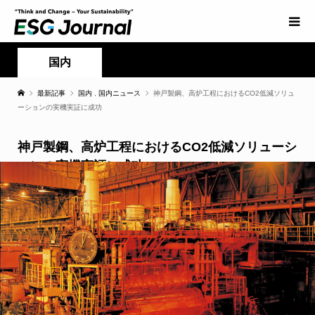
国内
最新記事
国内
,
国内ニュース
神戸製鋼、高炉工程におけるCO2低減ソリュ
ーションの実機実証に成功
神戸製鋼、高炉工程におけるCO2低減ソリューシ
ョンの実機実証に成功