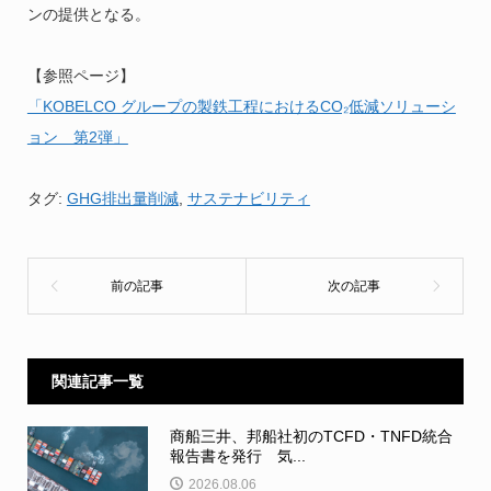
ンの提供となる。
【参照ページ】
「KOBELCO グループの製鉄工程におけるCO₂低減ソリューシ
ョン 第2弾」
タグ:
GHG排出量削減
,
サステナビリティ
関連記事一覧
商船三井、邦船社初のTCFD・TNFD統合
報告書を発行 気...
2026.08.06