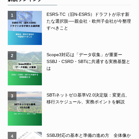
ESRS-TC（旧N-ESRS）ドラフトが示す新
1
たな選択肢──親会社・欧州子会社が今整理
すべきこと
Scope3対応は「データ収集」が重要ー
2
SSBJ・CSRD・SBTiに共通する実務基盤と
は
SBTiネットゼロ基準V2.0決定版：変更点、
3
移行スケジュール、実務ポイントを解説
SSBJ対応の基本と準備の進め方 全体像か
4