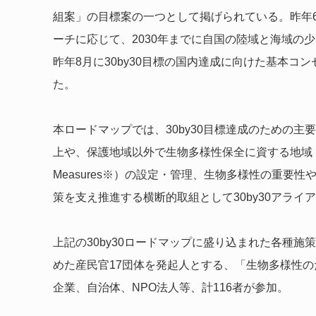
組案」の目標案の一つとして掲げられている。昨年6
ーチに応じて、2030年までに自国の陸域と海域の
昨年8月に30by30目標の国内達成に向けた基本
た。
本ロードマップでは、30by30目標達成のための
上や、保護地域以外で生物多様性保全に資する地域（OECM：Other
Measures※）の設定・管理、生物多様性の重要
策を支え推進する横断的取組として30by30アライ
上記の30by30ロードマップに盛り込まれた各種
めた産民官17団体を発起人とする、「生物多様性のた
企業、自治体、NPO法人等、計116者が参加。