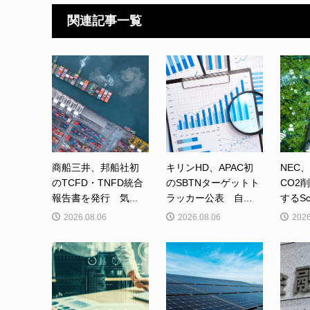
関連記事一覧
商船三井、邦船社初
キリンHD、APAC初
NEC
のTCFD・TNFD統合
のSBTNターゲットト
CO2
報告書を発行 気...
ラッカー公表 自...
するSc
2026.08.06
2026.08.06
2026