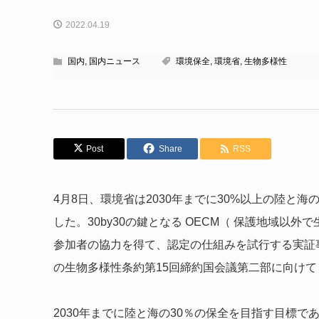
2022.04.19
国内
,
国内ニュース
環境保全
,
環境省
,
生物多様性
Post
Share
RSS
4月8日、環境省は2030年までに30%以上の陸と海
した。30by30の鍵となる OECM（ 保護地域以
参加者の協力を得て、認定の仕組みを試行する実証
の生物多様性条約第15回締約国会議第二部に向けて
2030年までに陸と海の30％の保全を目指す目標であ