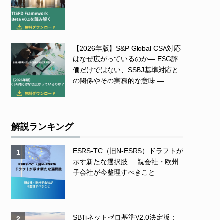
【2026年版】S&P Global CSA対応
はなぜ広がっているのか― ESG評
価だけではない、SSBJ基準対応と
の関係やその実務的な意味 ―
解説ランキング
ESRS-TC（旧N-ESRS）ドラフトが
1
示す新たな選択肢──親会社・欧州
子会社が今整理すべきこと
SBTiネットゼロ基準V2.0決定版：
2