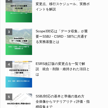
変更点、移行スケジュール、実務ポ
イントを解説
Scope3対応は「データ収集」が重
3
要ーSSBJ・CSRD・SBTiに共通す
る実務基盤とは
ESRS改訂版の変更点を一覧で解
4
説 統合・削除・維持された項目と
は
SSBJ対応の基本と準備の進め方
5
全体像からマテリアリティ評価・指
標収集まで