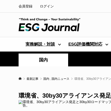
会員登録
ログイン
実務解説・対談
ESG評価機関対応
国内
最新記事
国内
,
国内ニュース
環境省、30by30アライア
環境省、30by30アライアンス発