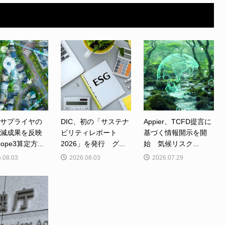
、サプライヤの
DIC、初の「サステナ
Appier、TCFD提言に
削減成果を反映
ビリティレポート
基づく情報開示を開
ope3算定方...
2026」を発行 グ...
始 気候リスク...
.08.03
2026.08.03
2026.07.29