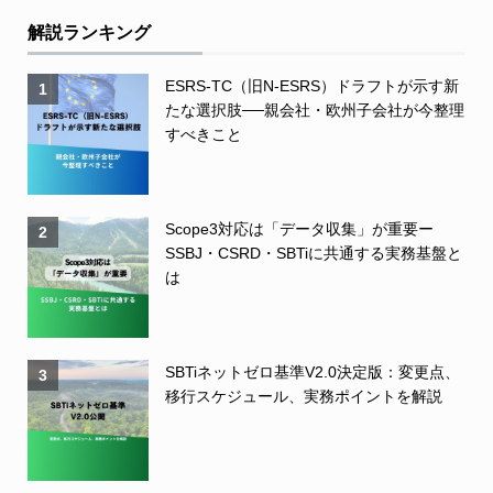
解説ランキング
ESRS-TC（旧N-ESRS）ドラフトが示す新
1
たな選択肢──親会社・欧州子会社が今整理
すべきこと
Scope3対応は「データ収集」が重要ー
2
SSBJ・CSRD・SBTiに共通する実務基盤と
は
SBTiネットゼロ基準V2.0決定版：変更点、
3
移行スケジュール、実務ポイントを解説