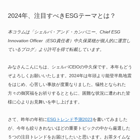
2024年、注目すべきESGテーマとは？
本コラムは「シェルパ・アンド・カンパニー、Chief ESG
Innovation Officer（ESG責任者）中久保菜穂が個人的に運営し
ているブログ」より許可を得て転載しています。
みなさんこんにちは、シェルパCEIOの中久保です。本年もどう
ぞよろしくお願いいたします。2024年は年頭より能登半島地震
をはじめ、心苦しい事故が度重なりました。犠牲となられた
方々の御冥福をお祈りするとともに、困難な状況に遭われた皆
様に心よりお見舞いを申し上げます。
さて、昨年の年初に
ESGトレンド予測2023
を書いてみました
が、今年も絞りきれないほどの重要トピックの中から厳選した
５つの注目トレンドをお届けしたいと思います。お茶タイムな