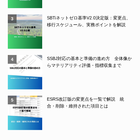
SBTiネットゼロ基準V2.0決定版：変更点、
3
移行スケジュール、実務ポイントを解説
SSBJ対応の基本と準備の進め方 全体像か
4
らマテリアリティ評価・指標収集まで
ESRS改訂版の変更点を一覧で解説 統
5
合・削除・維持された項目とは