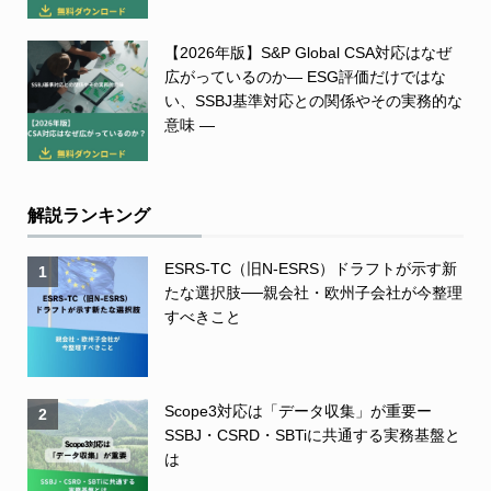
【2026年版】S&P Global CSA対応はなぜ
広がっているのか― ESG評価だけではな
い、SSBJ基準対応との関係やその実務的な
意味 ―
解説ランキング
ESRS-TC（旧N-ESRS）ドラフトが示す新
1
たな選択肢──親会社・欧州子会社が今整理
すべきこと
Scope3対応は「データ収集」が重要ー
2
SSBJ・CSRD・SBTiに共通する実務基盤と
は