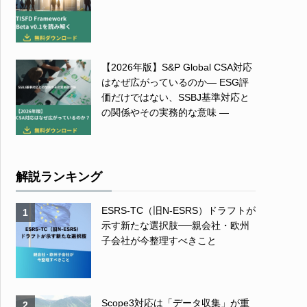
【2026年版】S&P Global CSA対応
はなぜ広がっているのか― ESG評
価だけではない、SSBJ基準対応と
の関係やその実務的な意味 ―
解説ランキング
ESRS-TC（旧N-ESRS）ドラフトが
1
示す新たな選択肢──親会社・欧州
子会社が今整理すべきこと
Scope3対応は「データ収集」が重
2