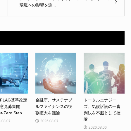
環境への影響を測...
、FLAG基準改定
金融庁、サステナブ
トータルエナジー
意見募集開
ルファイナンスの役
ズ、気候訴訟の一審
Zero Stan...
割拡大を議論 ...
判決を不服として控
訴
.08.07
2026.08.07
2026.08.06