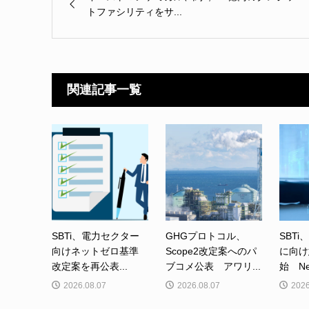
トファシリティをサ...
関連記事一覧
SBTi、電力セクター
GHGプロトコル、
SBTi
向けネットゼロ基準
Scope2改定案へのパ
に向け
改定案を再公表...
ブコメ公表 アワリ...
始 Net-
2026.08.07
2026.08.07
2026