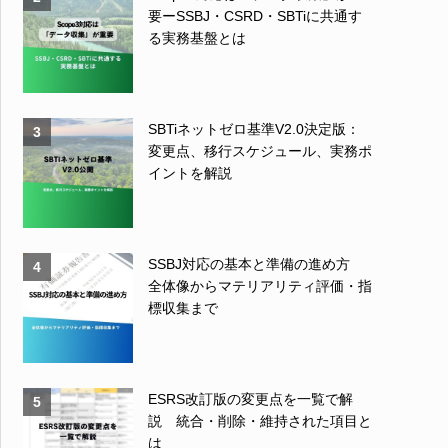
要ーSSBJ・CSRD・SBTiに共通す
る実務基盤とは
SBTiネットゼロ基準V2.0決定版：
3
変更点、移行スケジュール、実務ポ
イントを解説
SSBJ対応の基本と準備の進め方
4
全体像からマテリアリティ評価・指
標収集まで
ESRS改訂版の変更点を一覧で解
5
説 統合・削除・維持された項目と
は