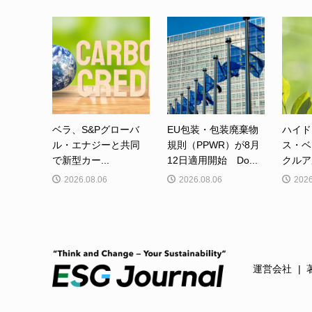
ベラ、S&Pグローバ
EU包装・包装廃棄物
ハイド
ル・エナジーと共同
規則（PPWR）が8月
ス・ベ
で新型カー...
12日適用開始 Do...
クルア
2026.08.06
2026.08.06
2026
運営会社