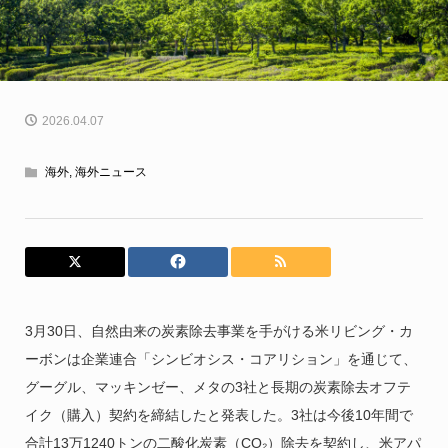
2026.04.07
海外
,
海外ニュース
3月30日、自然由来の炭素除去事業を手がける米リビング・カ
ーボンは企業連合「シンビオシス・コアリション」を通じて、
グーグル、マッキンゼー、メタの3社と長期の炭素除去オフテ
イク（購入）契約を締結したと発表した。3社は今後10年間で
合計13万1240トンの二酸化炭素（CO₂）除去を契約し、米アパ