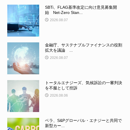
SBTi、FLAG基準改定に向け意見募集開
始 Net-Zero Stan...
2026.08.07
金融庁、サステナブルファイナンスの役割
拡大を議論 ...
2026.08.07
トータルエナジーズ、気候訴訟の一審判決
を不服として控訴
2026.08.06
ベラ、S&Pグローバル・エナジーと共同で
新型カー...