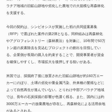
ラチア地域の旧鉱山跡地や劣化した農地での大規模な再森林化
を支援する。
今回の契約は、シンビオシスが実施した初の共同提案募集
（RFP）で選ばれた案件の第2弾となる。同枠組みは再森林化
やアグロフォレストリー（森林農法）を対象に、10年間で50万
トン超の炭素除去を見込むプロジェクトの創出を目指してい
る。企業側が長期の購入を約束することで、開発事業者が資金
を確保しやすくし、市場拡大を後押しする狙いがある。
米国では、採掘終了後に放置された旧鉱山跡地が約160万エー
カーにのぼり、土壌の劣化や重金属汚染、外来種の繁殖などに
よって自然再生が進んでいない。とりわけ中部アパラチア地域
では、長年の石炭採掘の影響が色濃く残る。また、国内には約
3000万エーカーの放棄農地が存在し、再森林化による活用余地
があるとされる。