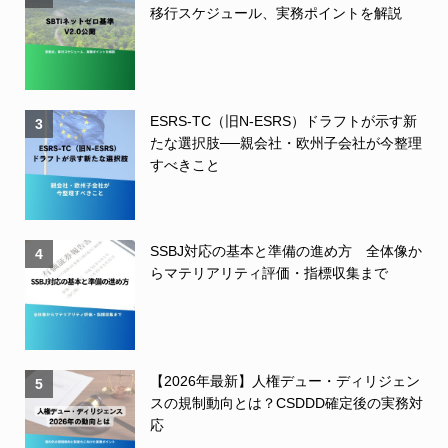
移行スケジュール、実務ポイントを解説
ESRS-TC（旧N-ESRS）ドラフトが示す新
3
たな選択肢──親会社・欧州子会社が今整理
すべきこと
SSBJ対応の基本と準備の進め方 全体像か
4
らマテリアリティ評価・指標収集まで
【2026年最新】人権デュー・ディリジェン
5
スの規制動向とは？CSDDD確定後の実務対
応