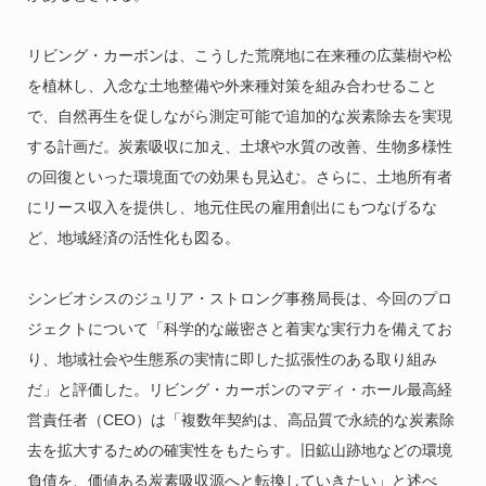
リビング・カーボンは、こうした荒廃地に在来種の広葉樹や松
を植林し、入念な土地整備や外来種対策を組み合わせること
で、自然再生を促しながら測定可能で追加的な炭素除去を実現
する計画だ。炭素吸収に加え、土壌や水質の改善、生物多様性
の回復といった環境面での効果も見込む。さらに、土地所有者
にリース収入を提供し、地元住民の雇用創出にもつなげるな
ど、地域経済の活性化も図る。
シンビオシスのジュリア・ストロング事務局長は、今回のプロ
ジェクトについて「科学的な厳密さと着実な実行力を備えてお
り、地域社会や生態系の実情に即した拡張性のある取り組み
だ」と評価した。リビング・カーボンのマディ・ホール最高経
営責任者（CEO）は「複数年契約は、高品質で永続的な炭素除
去を拡大するための確実性をもたらす。旧鉱山跡地などの環境
負債を、価値ある炭素吸収源へと転換していきたい」と述べ