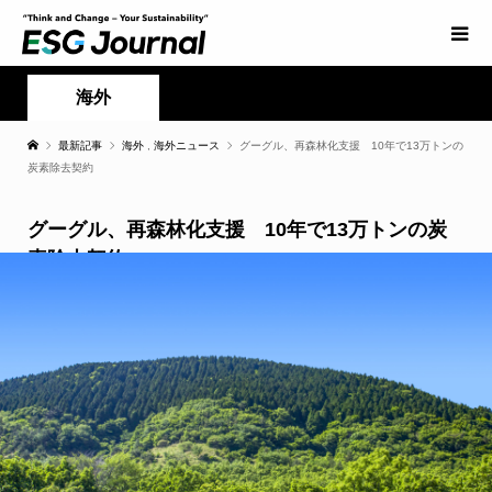
海外
最新記事
海外
,
海外ニュース
グーグル、再森林化支援 10年で13万トンの
炭素除去契約
グーグル、再森林化支援 10年で13万トンの炭
素除去契約