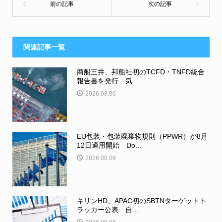
関連記事一覧
商船三井、邦船社初のTCFD・TNFD統合
報告書を発行 気...
2026.08.06
EU包装・包装廃棄物規則（PPWR）が8月
12日適用開始 Do...
2026.08.06
キリンHD、APAC初のSBTNターゲットト
ラッカー公表 自...