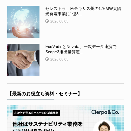
ゼレストラ、米テキサス州の176MW太陽
光発電事業に1億8...
2026.08.05
EcoVadisとNovata、一次データ連携で
Scope3排出量算定...
2026.08.05
【最新のお役立ち資料・セミナー】