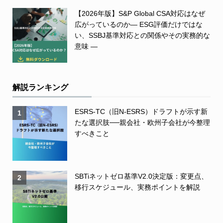
【2026年版】S&P Global CSA対応はなぜ
広がっているのか― ESG評価だけではな
い、SSBJ基準対応との関係やその実務的な
意味 ―
解説ランキング
ESRS-TC（旧N-ESRS）ドラフトが示す新
1
たな選択肢──親会社・欧州子会社が今整理
すべきこと
SBTiネットゼロ基準V2.0決定版：変更点、
2
移行スケジュール、実務ポイントを解説