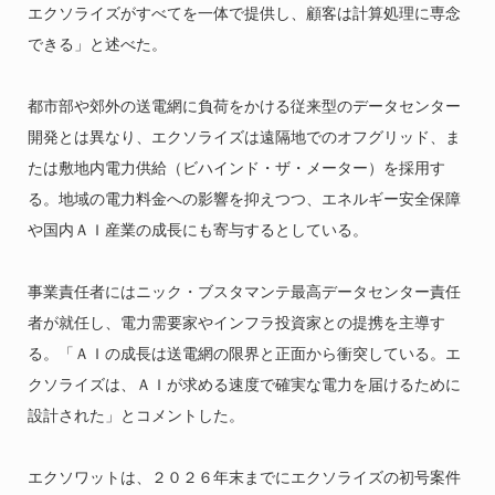
エクソライズがすべてを一体で提供し、顧客は計算処理に専念
できる」と述べた。
都市部や郊外の送電網に負荷をかける従来型のデータセンター
開発とは異なり、エクソライズは遠隔地でのオフグリッド、ま
たは敷地内電力供給（ビハインド・ザ・メーター）を採用す
る。地域の電力料金への影響を抑えつつ、エネルギー安全保障
や国内ＡＩ産業の成長にも寄与するとしている。
事業責任者にはニック・ブスタマンテ最高データセンター責任
者が就任し、電力需要家やインフラ投資家との提携を主導す
る。「ＡＩの成長は送電網の限界と正面から衝突している。エ
クソライズは、ＡＩが求める速度で確実な電力を届けるために
設計された」とコメントした。
エクソワットは、２０２６年末までにエクソライズの初号案件