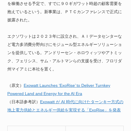
を稼働させる予定で、すでに９０ギガワット時超の顧客需要を
抱えているという。新事業は、ＰＴＣカンファレンスで正式に
披露された。
エクソワットは２０２３年に設立され、ＡＩデータセンターな
ど電力多消費分野向けにモジュール型エネルギーソリューショ
ンを提供している。アンドリーセン・ホロウィッツやアトミッ
ク、フェリシス、サム・アルトマンらの支援を受け、フロリダ
州マイアミに本社を置く。
（原文）
Exowatt Launches ‘ExoRise’ to Deliver Turnkey
Powered Land and Energy for the AI Era
（日本語参考訳）
Exowatt が AI 時代に向けたターンキー方式の
地上電力供給とエネルギー供給を実現する「ExoRise」を発表