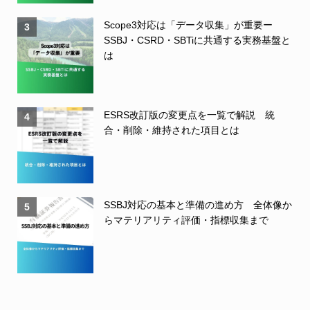
Scope3対応は「データ収集」が重要ー
3
SSBJ・CSRD・SBTiに共通する実務基盤と
は
ESRS改訂版の変更点を一覧で解説 統
4
合・削除・維持された項目とは
SSBJ対応の基本と準備の進め方 全体像か
5
らマテリアリティ評価・指標収集まで