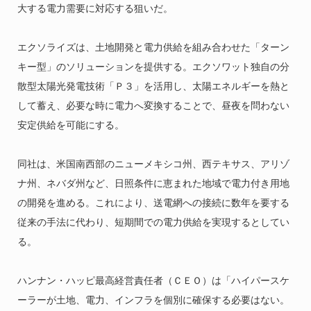
大する電力需要に対応する狙いだ。
エクソライズは、土地開発と電力供給を組み合わせた「ターン
キー型」のソリューションを提供する。エクソワット独自の分
散型太陽光発電技術「Ｐ３」を活用し、太陽エネルギーを熱と
して蓄え、必要な時に電力へ変換することで、昼夜を問わない
安定供給を可能にする。
同社は、米国南西部のニューメキシコ州、西テキサス、アリゾ
ナ州、ネバダ州など、日照条件に恵まれた地域で電力付き用地
の開発を進める。これにより、送電網への接続に数年を要する
従来の手法に代わり、短期間での電力供給を実現するとしてい
る。
ハンナン・ハッピ最高経営責任者（ＣＥＯ）は「ハイパースケ
ーラーが土地、電力、インフラを個別に確保する必要はない。