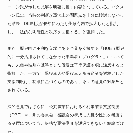
ーニン氏が示した見解を明確に覆す内容となっている。パクス
トン氏は、当時の判断が憲法上の問題点を十分に検討しなかっ
た結果、DEI制度が長年にわたり州政府内で拡大したと批判
し、「法的な明確性と秩序を回復する」と強調した。
また、歴史的に不利な立場にある企業を支援する「HUB（歴史
的に十分活用されてこなかった事業者）プログラム」について
も、人種や性別を基準とした優遇は平等保護条項に違反すると
指摘した。一方で、退役軍人や退役軍人所有企業を対象とした
支援制度は、功績に基づくものであり、今回の意見の対象外と
されている。
法的意見ではさらに、公共事業における不利事業者支援制度
（DBE）や、州の委員会・審議会の構成に人種や性別を考慮す
る制度についても、厳格な憲法審査を通過できないと結論づけ
た。