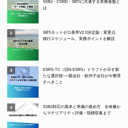
SSBJ・CSRD・SBTiに共通する実務基盤と
は
SBTiネットゼロ基準V2.0決定版：変更点、
2
移行スケジュール、実務ポイントを解説
ESRS-TC（旧N-ESRS）ドラフトが示す新
3
たな選択肢──親会社・欧州子会社が今整理
すべきこと
SSBJ対応の基本と準備の進め方 全体像か
4
らマテリアリティ評価・指標収集まで