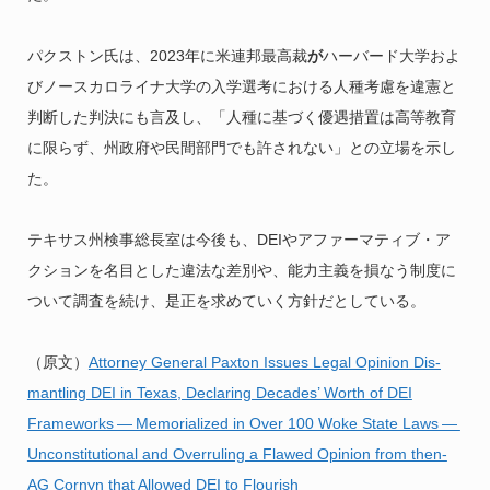
パクストン氏は、2023年に米連邦最高裁
が
ハーバード大学およ
びノースカロライナ大学の入学選考における人種考慮を違憲と
判断した判決にも言及し、「人種に基づく優遇措置は高等教育
に限らず、州政府や民間部門でも許されない」との立場を示し
た。
テキサス州検事総長室は今後も、DEIやアファーマティブ・ア
クションを名目とした違法な差別や、能力主義を損なう制度に
ついて調査を続け、是正を求めていく方針だとしている。
（原文）
Attor­ney Gen­er­al Pax­ton Issues Legal Opin­ion Dis­
man­tling DEI in Texas, Declar­ing Decades’ Worth of DEI
Frame­works — Memo­ri­al­ized in Over 100 Woke State Laws —
Uncon­sti­tu­tion­al and Over­rul­ing a Flawed Opin­ion from then-
AG Cornyn that Allowed DEI to Flourish