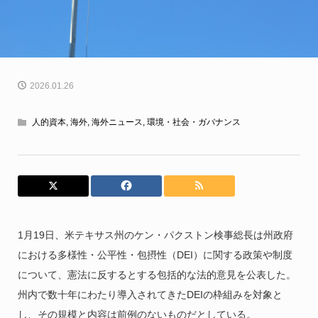
2026.01.26
人的資本
,
海外
,
海外ニュース
,
環境・社会・ガバナンス
1月19日、米テキサス州のケン・パクストン検事総長は州政府
における多様性・公平性・包摂性（DEI）に関する政策や制度
について、憲法に反するとする包括的な法的意見を公表した。
州内で数十年にわたり導入されてきたDEIの枠組みを対象と
し、その規模と内容は前例のないものだとしている。