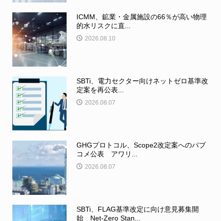
ICMM、鉱業・金属施設の66％が高い物理
的水リスクに直...
2026.08.10
SBTi、電力セクター向けネットゼロ基準改
定案を再公表...
2026.08.07
GHGプロトコル、Scope2改定案へのパブ
コメ公表 アワリ...
2026.08.07
SBTi、FLAG基準改定に向け意見募集開
始 Net-Zero Stan...