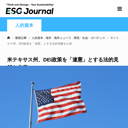
人的資本
最新記事
人的資本
,
海外
,
海外ニュース
,
環境・社会・ガバナンス
米テキ
サス州、DEI政策を「違憲」とする法的見解を公表
米テキサス州、DEI政策を「違憲」とする法的見
解を公表