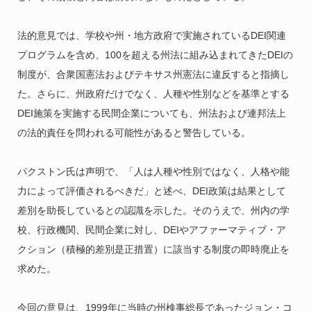
法的意見では、学校や州・地方政府で実施されているDEI関連
プログラムを含め、100を超える州法に組み込まれてきたDEIの
制度が、合衆国憲法およびテキサス州憲法に違反すると指摘し
た。さらに、州政府だけでなく、人種や性別などを基準とする
DEI施策を実施する民間企業についても、州法および連邦法上
の法的責任を問われる可能性があると警告している。
パクストン氏は声明で、「人は人種や性別ではなく、人格や能
力によって評価されるべきだ」と述べ、DEI政策は結果として
差別を助長しているとの認識を示した。そのうえで、州内の学
校、行政機関、民間企業に対し、DEIやアファーマティブ・ア
クション（積極的差別是正措置）に該当する制度の即時廃止を
求めた。
今回の意見は、1999年に当時の州検事総長であったジョン・コ