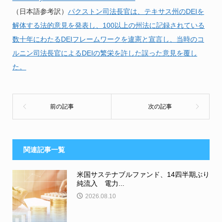
（日本語参考訳）
パクストン司法長官は、テキサス州のDEIを
解体する法的意見を発表し、100以上の州法に記録されている
数十年にわたるDEIフレームワークを違憲と宣言し、当時のコ
ルニン司法長官によるDEIの繁栄を許した誤った意見を覆し
た。
関連記事一覧
米国サステナブルファンド、14四半期ぶり
純流入 電力...
2026.08.10