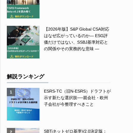
【2026年版】S&P Global CSA対応
はなぜ広がっているのか― ESG評
価だけではない、SSBJ基準対応と
の関係やその実務的な意味 ―
解説ランキング
ESRS-TC（旧N-ESRS）ドラフトが
1
示す新たな選択肢──親会社・欧州
子会社が今整理すべきこと
SBTiネットゼロ基準V2.0決定版：
2