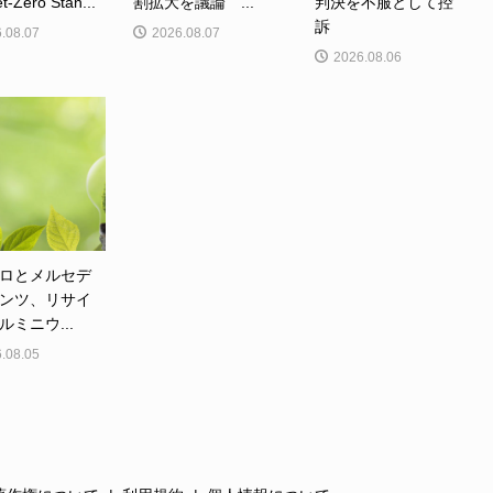
Zero Stan...
割拡大を議論 ...
判決を不服として控
訴
.08.07
2026.08.07
2026.08.06
ロとメルセデ
ンツ、リサイ
ルミニウ...
.08.05