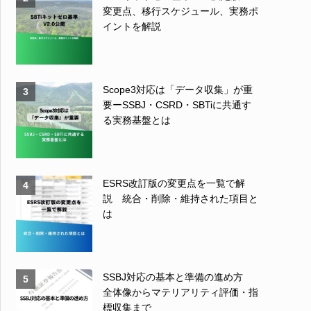
変更点、移行スケジュール、実務ポ
イントを解説
Scope3対応は「データ収集」が重
3
要ーSSBJ・CSRD・SBTiに共通す
る実務基盤とは
ESRS改訂版の変更点を一覧で解
4
説 統合・削除・維持された項目と
は
SSBJ対応の基本と準備の進め方
5
全体像からマテリアリティ評価・指
標収集まで