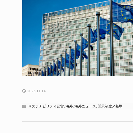
2025.11.14
サステナビリティ経営
,
海外
,
海外ニュース
,
開示制度／基準