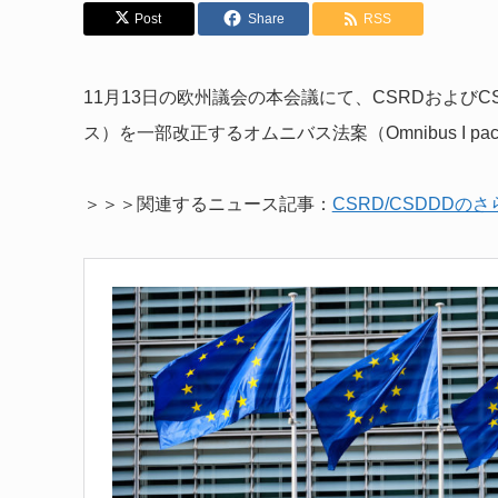
Post
Share
RSS
11月13日の欧州議会の本会議にて、CSRDおよび
ス）を一部改正するオムニバス法案（Omnibus I pack
＞＞＞関連するニュース記事：
CSRD/CSDDD