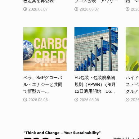
改定案を再公表...
ブコメ公表 アワリ...
始 Net-
2026.08.07
2026.08.07
2026
ベラ、S&Pグローバ
EU包装・包装廃棄物
ハイド
ル・エナジーと共同
規則（PPWR）が8月
ス・ベ
で新型カー...
12日適用開始 Do...
クルア
2026.08.06
2026.08.06
2026