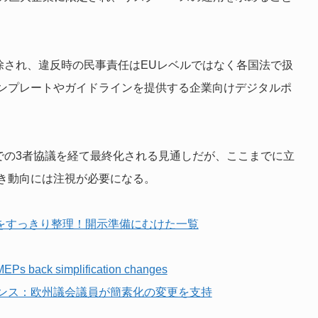
義務は削除され、違反時の民事責任はEUレベルではなく各国法で扱
ンプレートやガイドラインを提供する企業向けデジタルポ
会での3者協議を経て最終化される見通しだが、ここまでに立
き動向には注視が必要になる。
報をすっきり整理！開示準備にむけた一覧
 MEPs back simplification changes
ンス：欧州議会議員が簡素化の変更を支持