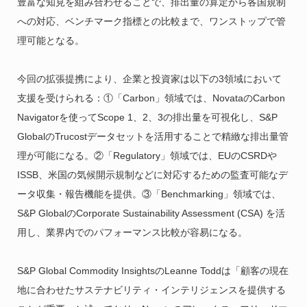
豊富な知見を組み合わせることで、排出量の算定から各国規制
への対応、ベンチマーク指標との比較まで、ワンストップで管
理可能となる。
今回の拡張提携により、企業と投資家は以下の3領域において
支援を受けられる：①「Carbon」領域では、NovataのCarbon
Navigatorを使ってScope 1、2、3の排出量を可視化し、S&P
GlobalのTrucostデータセットを活用することで精緻な排出量管
理が可能になる。②「Regulatory」領域では、EUのCSRDや
ISSB、米国の気候開示規制などに対応するための監査可能なデ
ータ収集・報告機能を提供。③「Benchmarking」領域では、
S&P GlobalのCorporate Sustainability Assessment (CSA) を活
用し、業界内でのパフォーマンス比較が容易になる。
S&P Global Commodity InsightsのLeanne Toddは「顧客の現在
地に合わせたサステナビリティ・インテリジェンスを提供する