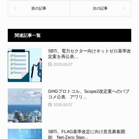
関連記事一覧
SBTi、電力セクター向けネットゼロ基準改
定案を再公表...
2026.08.07
GHGプロトコル、Scope2改定案へのパブ
コメ公表 アワリ...
2026.08.07
SBTi、FLAG基準改定に向け意見募集開
始 Net-Zero Stan...