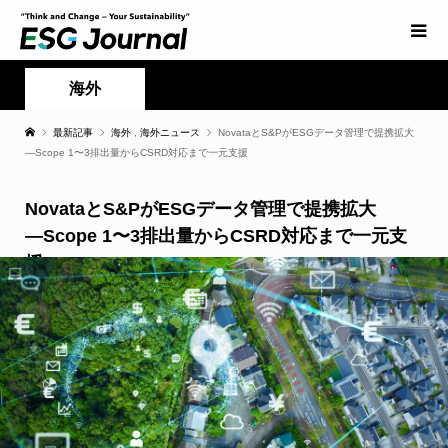
海外
最新記事
海外
,
海外ニュース
NovataとS&PがESGデータ管理で提携拡大
―Scope 1〜3排出量からCSRD対応まで一元支援
NovataとS&PがESGデータ管理で提携拡大
―Scope 1〜3排出量からCSRD対応まで一元支
援