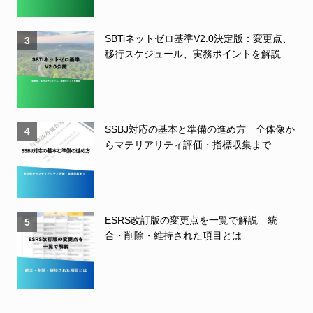
SBTiネットゼロ基準V2.0決定版：変更点、
3
移行スケジュール、実務ポイントを解説
SSBJ対応の基本と準備の進め方 全体像か
4
らマテリアリティ評価・指標収集まで
ESRS改訂版の変更点を一覧で解説 統
5
合・削除・維持された項目とは