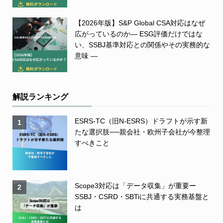
【2026年版】S&P Global CSA対応はなぜ
広がっているのか― ESG評価だけではな
い、SSBJ基準対応との関係やその実務的な
意味 ―
解説ランキング
ESRS-TC（旧N-ESRS）ドラフトが示す新
1
たな選択肢──親会社・欧州子会社が今整理
すべきこと
Scope3対応は「データ収集」が重要ー
2
SSBJ・CSRD・SBTiに共通する実務基盤と
は