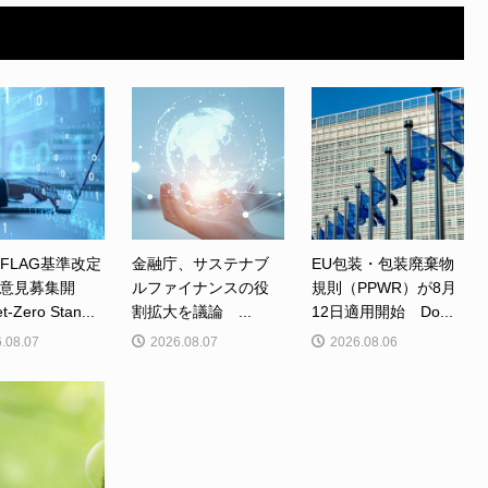
、FLAG基準改定
金融庁、サステナブ
EU包装・包装廃棄物
意見募集開
ルファイナンスの役
規則（PPWR）が8月
Zero Stan...
割拡大を議論 ...
12日適用開始 Do...
.08.07
2026.08.07
2026.08.06