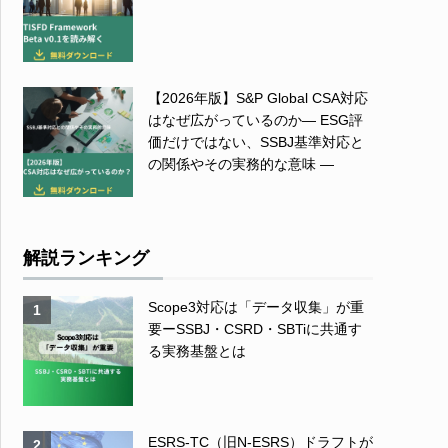
【2026年版】S&P Global CSA対応
はなぜ広がっているのか― ESG評
価だけではない、SSBJ基準対応と
の関係やその実務的な意味 ―
解説ランキング
Scope3対応は「データ収集」が重
1
要ーSSBJ・CSRD・SBTiに共通す
る実務基盤とは
ESRS-TC（旧N-ESRS）ドラフトが
2