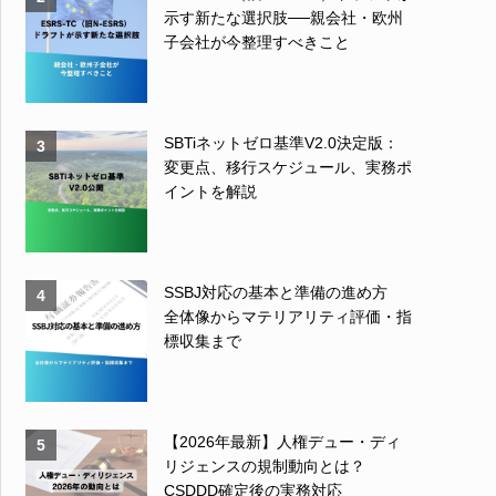
示す新たな選択肢──親会社・欧州
子会社が今整理すべきこと
SBTiネットゼロ基準V2.0決定版：
3
変更点、移行スケジュール、実務ポ
イントを解説
SSBJ対応の基本と準備の進め方
4
全体像からマテリアリティ評価・指
標収集まで
【2026年最新】人権デュー・ディ
5
リジェンスの規制動向とは？
CSDDD確定後の実務対応