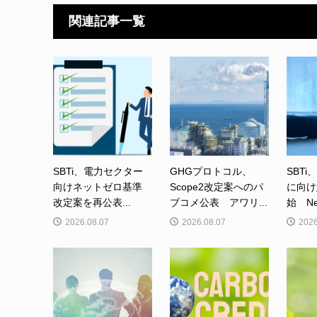
関連記事一覧
SBTi、電力セクター
GHGプロトコル、
SBTi
向けネットゼロ基準
Scope2改定案へのパ
に向け
改定案を再公表...
ブコメ公表 アワリ...
始 Net-
2026.08.07
2026.08.07
2026