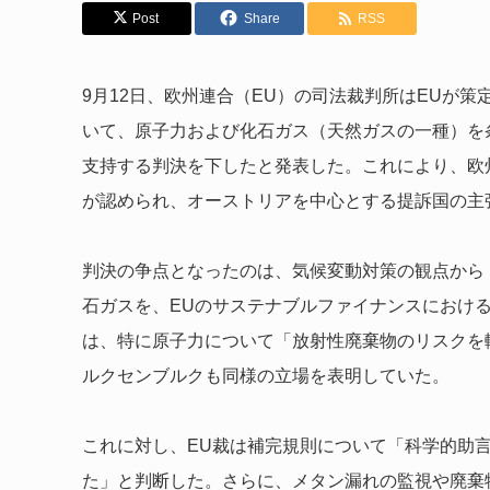
Post
Share
RSS
9月12日、欧州連合（EU）の司法裁判所はEUが
いて、原子力および化石ガス（天然ガスの一種）を
支持する判決を下したと発表した。これにより、欧州
が認められ、オーストリアを中心とする提訴国の主
判決の争点となったのは、気候変動対策の観点から
石ガスを、EUのサステナブルファイナンスにおけ
は、特に原子力について「放射性廃棄物のリスクを
ルクセンブルクも同様の立場を表明していた。
これに対し、EU裁は補完規則について「科学的助
た」と判断した。さらに、メタン漏れの監視や廃棄