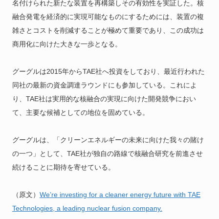
名付けられた新たな装置を再構築しその有効性を実証した。核
融合発電を経済的に実現可能なものにするためには、装置の複
雑さとコストを削減することが極めて重要であり、この成功は
商用化に向けた大きな一歩となる。
グーグルは2015年からTAE社へ投資をしており、最近行われた
同社の最新の資金調達ラウンドにも参加している。これによ
り、TAE社は実用的な核融合の実現に向けた開発競争におい
て、主要な候補としての地位を固めている。
グーグルは、「クリーンエネルギーの未来に向けた我々の賭け
の一つ」として、TAE社が独自の路線で核融合研究を前進させ
続けることに期待を寄せている。
（原文）
We’re investing for a cleaner energy future with TAE
Technologies, a leading nuclear fusion company.