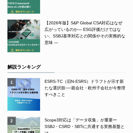
【2026年版】S&P Global CSA対応はなぜ
広がっているのか― ESG評価だけではな
い、SSBJ基準対応との関係やその実務的な
意味 ―
解説ランキング
ESRS-TC（旧N-ESRS）ドラフトが示す新
1
たな選択肢──親会社・欧州子会社が今整理
すべきこと
Scope3対応は「データ収集」が重要ー
2
SSBJ・CSRD・SBTiに共通する実務基盤と