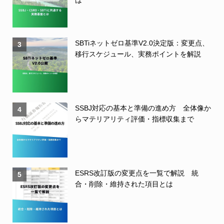
は
SBTiネットゼロ基準V2.0決定版：変更点、
3
移行スケジュール、実務ポイントを解説
SSBJ対応の基本と準備の進め方 全体像か
4
らマテリアリティ評価・指標収集まで
ESRS改訂版の変更点を一覧で解説 統
5
合・削除・維持された項目とは