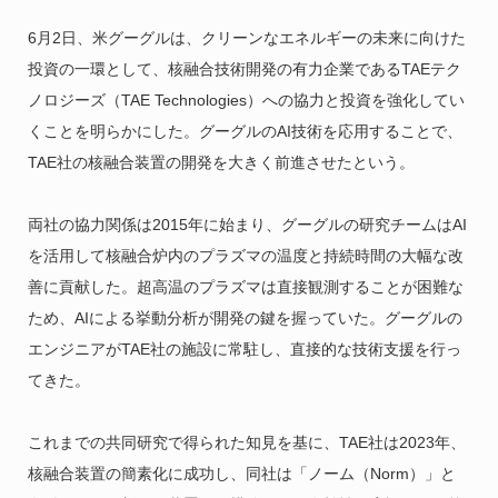
6月2日、米グーグルは、クリーンなエネルギーの未来に向けた
投資の一環として、核融合技術開発の有力企業であるTAEテク
ノロジーズ（TAE Technologies）への協力と投資を強化してい
くことを明らかにした。グーグルのAI技術を応用することで、
TAE社の核融合装置の開発を大きく前進させたという。
両社の協力関係は2015年に始まり、グーグルの研究チームはAI
を活用して核融合炉内のプラズマの温度と持続時間の大幅な改
善に貢献した。超高温のプラズマは直接観測することが困難な
ため、AIによる挙動分析が開発の鍵を握っていた。グーグルの
エンジニアがTAE社の施設に常駐し、直接的な技術支援を行っ
てきた。
これまでの共同研究で得られた知見を基に、TAE社は2023年、
核融合装置の簡素化に成功し、同社は「ノーム（Norm）」と