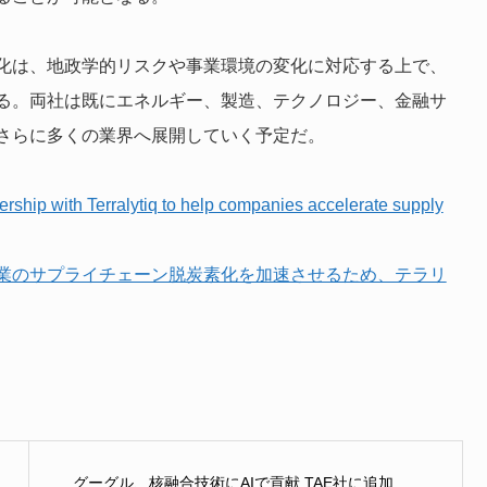
化は、地政学的リスクや事業環境の変化に対応する上で、
る。両社は既にエネルギー、製造、テクノロジー、金融サ
さらに多くの業界へ展開していく予定だ。
ship with Terralytiq to help companies accelerate supply
業のサプライチェーン脱炭素化を加速させるため、テラリ
グーグル、核融合技術にAIで貢献 TAE社に追加