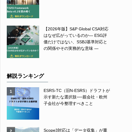
【2026年版】S&P Global CSA対応
はなぜ広がっているのか― ESG評
価だけではない、SSBJ基準対応と
の関係やその実務的な意味 ―
解説ランキング
ESRS-TC（旧N-ESRS）ドラフトが
1
示す新たな選択肢──親会社・欧州
子会社が今整理すべきこと
Scope3対応は「データ収集」が重
2