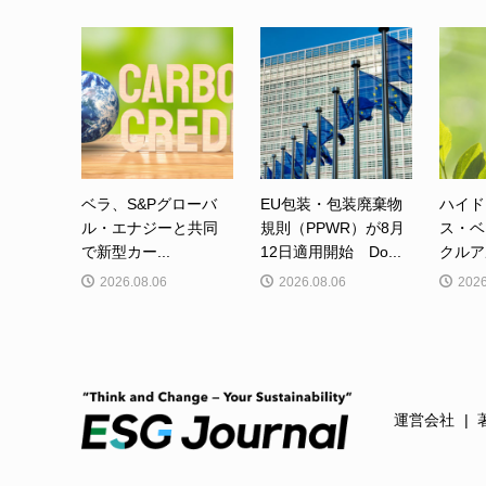
ベラ、S&Pグローバ
EU包装・包装廃棄物
ハイド
ル・エナジーと共同
規則（PPWR）が8月
ス・ベ
で新型カー...
12日適用開始 Do...
クルア
2026.08.06
2026.08.06
2026
運営会社