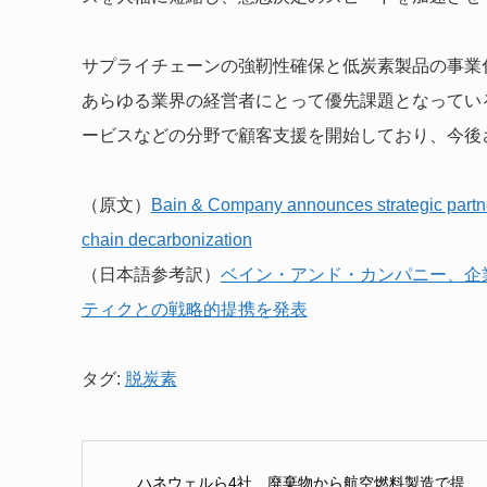
サプライチェーンの強靭性確保と低炭素製品の事業
あらゆる業界の経営者にとって優先課題となってい
ービスなどの分野で顧客支援を開始しており、今後
（原文）
Bain & Company announces strategic partner
chain decarbonization
（日本語参考訳）
ベイン・アンド・カンパニー、企
ティクとの戦略的提携を発表
タグ:
脱炭素
ハネウェルら4社、廃棄物から航空燃料製造で提