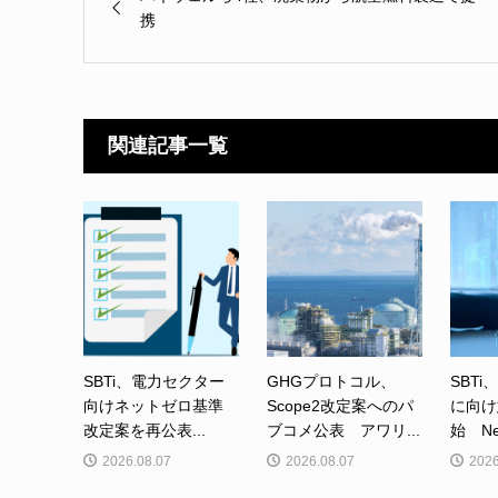
携
関連記事一覧
SBTi、電力セクター
GHGプロトコル、
SBTi
向けネットゼロ基準
Scope2改定案へのパ
に向け
改定案を再公表...
ブコメ公表 アワリ...
始 Net-
2026.08.07
2026.08.07
2026