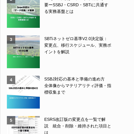
要ーSSBJ・CSRD・SBTiに共通す
る実務基盤とは
SBTiネットゼロ基準V2.0決定版：
3
変更点、移行スケジュール、実務ポ
イントを解説
SSBJ対応の基本と準備の進め方
4
全体像からマテリアリティ評価・指
標収集まで
ESRS改訂版の変更点を一覧で解
5
説 統合・削除・維持された項目と
は