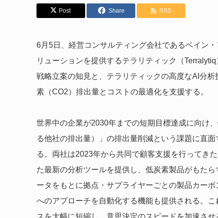
Post
Share
RSS
6月5日、経営コンサルティング会社であるベイン
リューションを提供するテラリティック（Terraly
戦略立案の知見と、テラリティックの高度なAI分
素（CO2）排出量とコストの最適化を支援する。
世界中の企業が2030年までの短期目標達成に向け
る他社の排出量）」の排出量削減という課題に直面
る。両社は2023年から共同で顧客支援を行ってき
た最新の分析ツールを提供し、低炭素製品がもたら
ータをもとに拠点・サプライヤーごとの製品カーボ
へのアプローチを自動化する機能も提供される。こ
スを大幅に短縮し、意思決定のスピードを加速させ