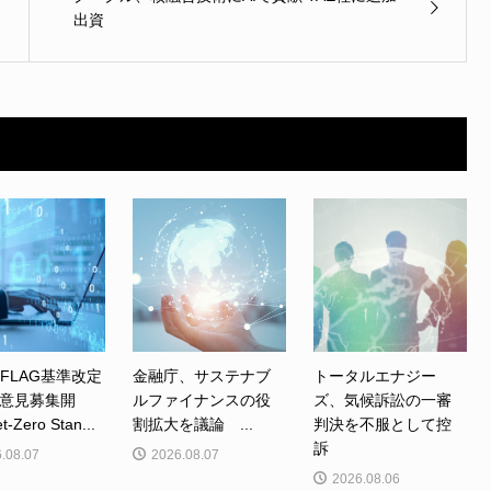
出資
、FLAG基準改定
金融庁、サステナブ
トータルエナジー
意見募集開
ルファイナンスの役
ズ、気候訴訟の一審
Zero Stan...
割拡大を議論 ...
判決を不服として控
訴
.08.07
2026.08.07
2026.08.06