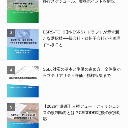
移行スケジュール、実務ポイントを解説
ESRS-TC（旧N-ESRS）ドラフトが示す新
3
たな選択肢──親会社・欧州子会社が今整理
すべきこと
SSBJ対応の基本と準備の進め方 全体像か
4
らマテリアリティ評価・指標収集まで
【2026年最新】人権デュー・ディリジェン
5
スの規制動向とは？CSDDD確定後の実務対
応