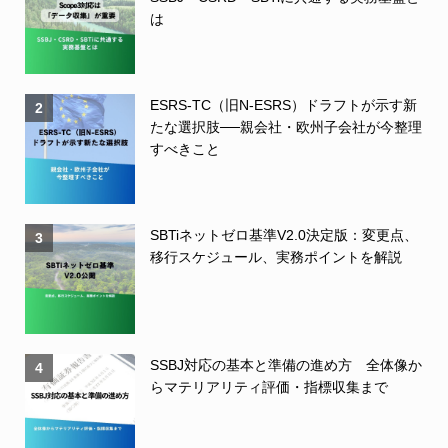
は
ESRS-TC（旧N-ESRS）ドラフトが示す新
2
たな選択肢──親会社・欧州子会社が今整理
すべきこと
SBTiネットゼロ基準V2.0決定版：変更点、
3
移行スケジュール、実務ポイントを解説
SSBJ対応の基本と準備の進め方 全体像か
4
らマテリアリティ評価・指標収集まで