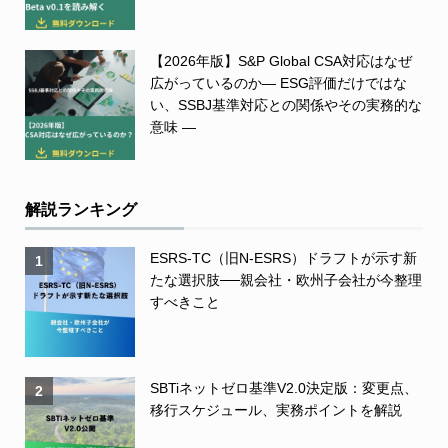
【2026年版】S&P Global CSA対応はなぜ
広がっているのか― ESG評価だけではな
い、SSBJ基準対応との関係やその実務的な
意味 ―
解説ランキング
ESRS-TC（旧N-ESRS）ドラフトが示す新
1
たな選択肢──親会社・欧州子会社が今整理
すべきこと
SBTiネットゼロ基準V2.0決定版：変更点、
2
移行スケジュール、実務ポイントを解説