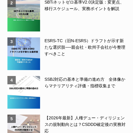
SBTiネットゼロ基準V2.0決定版：変更点、
2
移行スケジュール、実務ポイントを解説
ESRS-TC（旧N-ESRS）ドラフトが示す新
3
たな選択肢──親会社・欧州子会社が今整理
すべきこと
SSBJ対応の基本と準備の進め方 全体像か
4
らマテリアリティ評価・指標収集まで
【2026年最新】人権デュー・ディリジェン
5
スの規制動向とは？CSDDD確定後の実務対
応