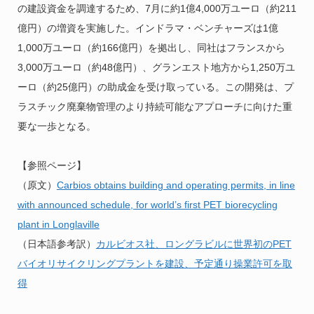
の建設資金を調達するため、7月に約1億4,000万ユーロ（約211
億円）の増資を実施した。インドラマ・ベンチャーズは1億
1,000万ユーロ（約166億円）を拠出し、同社はフランスから
3,000万ユーロ（約48億円）、グランエスト地方から1,250万ユ
ーロ（約25億円）の助成金を受け取っている。この開発は、プ
ラスチック廃棄物管理のより持続可能なアプローチに向けた重
要な一歩となる。
【参照ページ】
（原文）
Carbios obtains building and operating permits, in line
with announced schedule, for world’s first PET biorecycling
plant in Longlaville
（日本語参考訳）
カルビオス社、ロングラビルに世界初のPET
バイオリサイクリングプラントを建設、予定通り操業許可を取
得