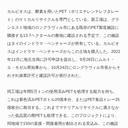
カルビオスは、酵素を用いたPET（ポリエチレンテレフタレー
ト）のケミカルリサイクルを専門としている。新工場は、グラ
ンエスト地域のロングラヴィル市にある既存のPET製造施設に
隣接する13.7ヘクタールの敷地に建設される予定で、この施設
はタイのインドラマ・ベンチャーズが所有している。カルビオ
スはインドラマ・ベンチャーズからこの土地を購入した。2022
年12月に地元当局に許可申請を提出し、9月28日にムルト・
エ・モゼル県知事から、10月24日にロングラヴィル市長からそ
れぞれ操業許可と建設許可が発行された。
同工場は年間5万トンの使用済みPETを処理する能力を持ち、
これは着色済みPETボトル20億本分、またはPET食品トレー25
億枚分に相当する。これまでマテリアルリサイクルに適さなか
った低品質の廃PETも処理できる。このプロジェクトにより、
同地域で150の直接・間接雇用が創出される見込み。この施設