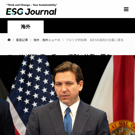
海外
最新記事
海外
,
海外ニュース
フロリダ州知事、反ESG規則の法案に署名
フロリダ州知事、反ESG規則の法案に署名