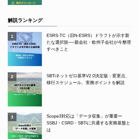
解説ランキング
ESRS-TC（旧N-ESRS）ドラフトが示す新
1
たな選択肢──親会社・欧州子会社が今整理
すべきこと
SBTiネットゼロ基準V2.0決定版：変更点、
2
移行スケジュール、実務ポイントを解説
Scope3対応は「データ収集」が重要ー
3
SSBJ・CSRD・SBTiに共通する実務基盤と
は