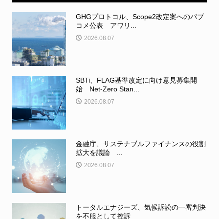
GHGプロトコル、Scope2改定案へのパブ
コメ公表 アワリ...
2026.08.07
SBTi、FLAG基準改定に向け意見募集開
始 Net-Zero Stan...
2026.08.07
金融庁、サステナブルファイナンスの役割
拡大を議論 ...
2026.08.07
トータルエナジーズ、気候訴訟の一審判決
を不服として控訴