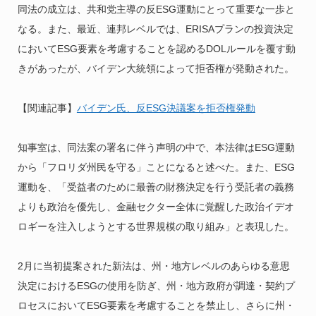
同法の成立は、共和党主導の反ESG運動にとって重要な一歩と
なる。また、最近、連邦レベルでは、ERISAプランの投資決定
においてESG要素を考慮することを認めるDOLルールを覆す動
きがあったが、バイデン大統領によって拒否権が発動された。
【関連記事】
バイデン氏、反ESG決議案を拒否権発動
知事室は、同法案の署名に伴う声明の中で、本法律はESG運動
から「フロリダ州民を守る」ことになると述べた。また、ESG
運動を、「受益者のために最善の財務決定を行う受託者の義務
よりも政治を優先し、金融セクター全体に覚醒した政治イデオ
ロギーを注入しようとする世界規模の取り組み」と表現した。
2月に当初提案された新法は、州・地方レベルのあらゆる意思
決定におけるESGの使用を防ぎ、州・地方政府が調達・契約プ
ロセスにおいてESG要素を考慮することを禁止し、さらに州・