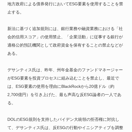
地方政府による債券発行においてESG要素を使用することを禁
止する。
新法に基づく追加規則には、銀行業務や融資業務における「社
会的信用スコア」の使用禁止、「企業活動」に従事する銀行が
適格公的預託機関として政府資金を保有することの禁止などが
ある。
デサンティス氏は、昨年、州年金基金のファンドマネージャー
がESG要素を投資プロセスに組み込むことを禁止し、最近で
は、ESG要素の使用を理由にBlackRockから20億ドル（約
2,700億円）を引き上げた、最も声高な反ESG論者の一人であ
る。
DOLのESG規則を支持したバイデン大統領の拒否権に対抗し
て、デサンティス氏は、反ESGの行動やイニシアティブを調整