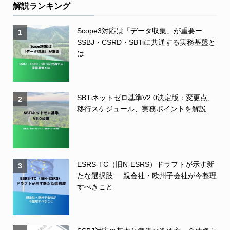
解説ランキング
Scope3対応は「データ収集」が重要ー
1
SSBJ・CSRD・SBTiに共通する実務基盤と
は
SBTiネットゼロ基準V2.0決定版：変更点、
2
移行スケジュール、実務ポイントを解説
ESRS-TC（旧N-ESRS）ドラフトが示す新
3
たな選択肢──親会社・欧州子会社が今整理
すべきこと