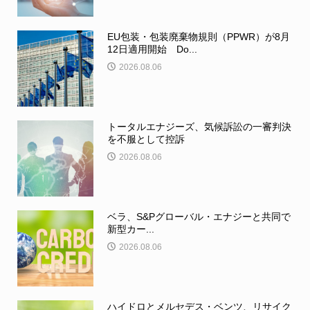
EU包装・包装廃棄物規則（PPWR）が8月
12日適用開始 Do...
2026.08.06
トータルエナジーズ、気候訴訟の一審判決
を不服として控訴
2026.08.06
ベラ、S&Pグローバル・エナジーと共同で
新型カー...
2026.08.06
ハイドロとメルセデス・ベンツ、リサイク