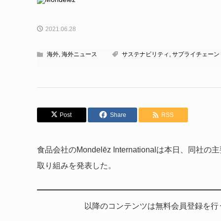
2021.06.28
海外
,
海外ニュース
サステナビリティ
,
サプライチェーン
Post
Share
RSS
食品会社のMondelēz Internationalは
取り組みを発表した。
以降のコンテンツは無料会員登録を行