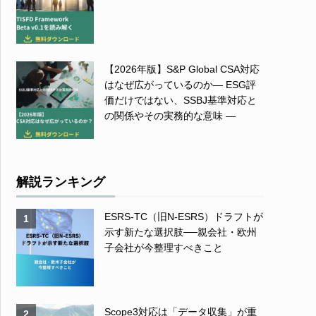
【2026年版】S&P Global CSA対応
はなぜ広がっているのか― ESG評
価だけではない、SSBJ基準対応と
の関係やその実務的な意味 ―
解説ランキング
ESRS-TC（旧N-ESRS）ドラフトが
1
示す新たな選択肢──親会社・欧州
子会社が今整理すべきこと
Scope3対応は「データ収集」が重
2