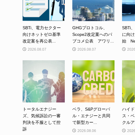
SBTi、電力セクター
GHGプロトコル、
SBTi
向けネットゼロ基準
Scope2改定案へのパ
に向け
改定案を再公表...
ブコメ公表 アワリ...
始 Net-
2026.08.07
2026.08.07
2026
トータルエナジー
ベラ、S&Pグローバ
ハイド
ズ、気候訴訟の一審
ル・エナジーと共同
ス・ベ
判決を不服として控
で新型カー...
クルア
訴
2026.08.06
2026