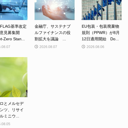
、FLAG基準改定
金融庁、サステナブ
EU包装・包装廃棄物
意見募集開
ルファイナンスの役
規則（PPWR）が8月
Zero Stan...
割拡大を議論 ...
12日適用開始 Do...
.08.07
2026.08.07
2026.08.06
ロとメルセデ
ンツ、リサイ
ルミニウ...
.08.05