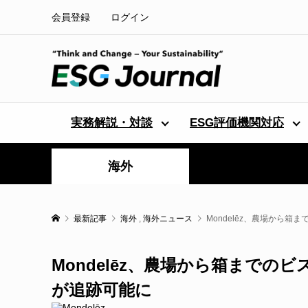
会員登録
ログイン
実務解説・対談
ESG評価機関対応
海外
最新記事
海外
,
海外ニュース
Mondelēz、農場から
Mondelēz、農場から箱まで
が追跡可能に