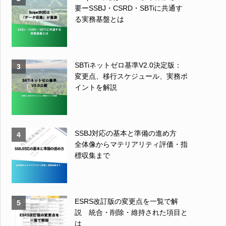
要ーSSBJ・CSRD・SBTiに共通す
る実務基盤とは
SBTiネットゼロ基準V2.0決定版：
3
変更点、移行スケジュール、実務ポ
イントを解説
SSBJ対応の基本と準備の進め方
4
全体像からマテリアリティ評価・指
標収集まで
ESRS改訂版の変更点を一覧で解
5
説 統合・削除・維持された項目と
は