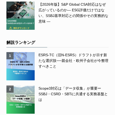
【2026年版】S&P Global CSA対応はなぜ
広がっているのか― ESG評価だけではな
い、SSBJ基準対応との関係やその実務的な
意味 ―
解説ランキング
ESRS-TC（旧N-ESRS）ドラフトが示す新
1
たな選択肢──親会社・欧州子会社が今整理
すべきこと
Scope3対応は「データ収集」が重要ー
2
SSBJ・CSRD・SBTiに共通する実務基盤と
は