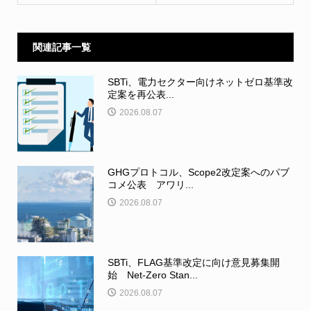
関連記事一覧
SBTi、電力セクター向けネットゼロ基準改
定案を再公表...
2026.08.07
GHGプロトコル、Scope2改定案へのパブ
コメ公表 アワリ...
2026.08.07
SBTi、FLAG基準改定に向け意見募集開
始 Net-Zero Stan...
2026.08.07