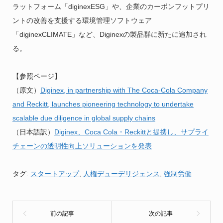
ラットフォーム「diginexESG」や、企業のカーボンフットプリ
ントの改善を支援する環境管理ソフトウェア
「diginexCLIMATE」など、Diginexの製品群に新たに追加され
る。
【参照ページ】
（原文）
Diginex, in partnership with The Coca-Cola Company
and Reckitt, launches pioneering technology to undertake
scalable due diligence in global supply chains
（日本語訳）
Diginex、Coca Cola・Reckittと提携し、サプライ
チェーンの透明性向上ソリューションを発表
タグ:
スタートアップ
,
人権デューデリジェンス
,
強制労働