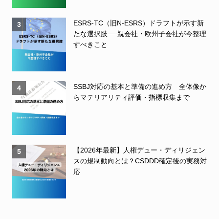
ESRS-TC（旧N-ESRS）ドラフトが示す新
3
たな選択肢──親会社・欧州子会社が今整理
すべきこと
SSBJ対応の基本と準備の進め方 全体像か
4
らマテリアリティ評価・指標収集まで
【2026年最新】人権デュー・ディリジェン
5
スの規制動向とは？CSDDD確定後の実務対
応