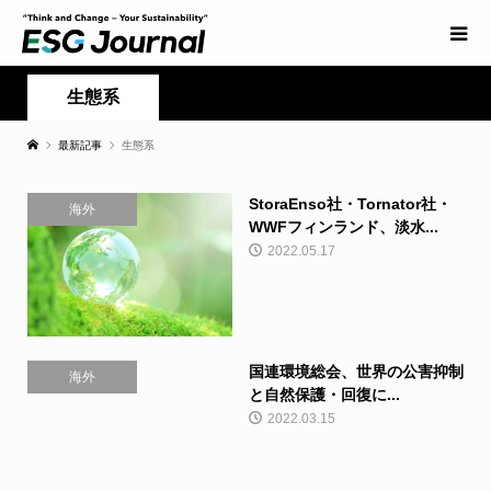
生態系
最新記事
生態系
StoraEnso社・Tornator社・
海外
WWFフィンランド、淡水...
2022.05.17
国連環境総会、世界の公害抑制
海外
と自然保護・回復に...
2022.03.15