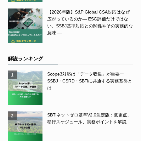
【2026年版】S&P Global CSA対応はなぜ
広がっているのか― ESG評価だけではな
い、SSBJ基準対応との関係やその実務的な
意味 ―
解説ランキング
Scope3対応は「データ収集」が重要ー
1
SSBJ・CSRD・SBTiに共通する実務基盤と
は
SBTiネットゼロ基準V2.0決定版：変更点、
2
移行スケジュール、実務ポイントを解説