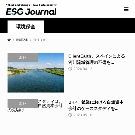
環境保全
最新記事
環境保全
ClientEarth、スペインによる
海外
河川流域管理の不備を...
2024.04.12
BHP、鉱業における自然資本
海外
会計のケーススタディを...
2023.05.18