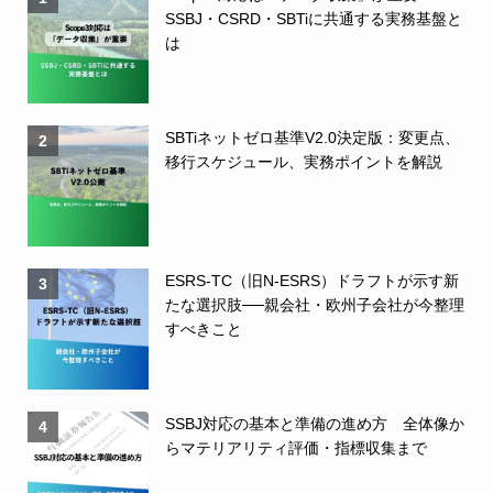
SSBJ・CSRD・SBTiに共通する実務基盤と
は
SBTiネットゼロ基準V2.0決定版：変更点、
2
移行スケジュール、実務ポイントを解説
ESRS-TC（旧N-ESRS）ドラフトが示す新
3
たな選択肢──親会社・欧州子会社が今整理
すべきこと
SSBJ対応の基本と準備の進め方 全体像か
4
らマテリアリティ評価・指標収集まで