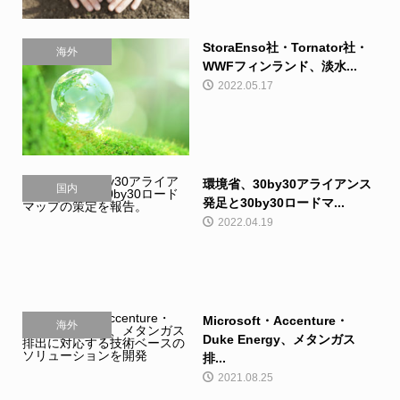
StoraEnso社・Tornator社・
海外
WWFフィンランド、淡水...
2022.05.17
環境省、30by30アライアンス
国内
発足と30by30ロードマ...
2022.04.19
Microsoft・Accenture・
海外
Duke Energy、メタンガス
排...
2021.08.25