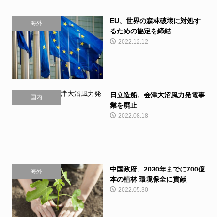
EU、世界の森林破壊に対処す
海外
るための協定を締結
2022.12.12
日立造船、会津大沼風力発電事
国内
業を廃止
2022.08.18
中国政府、2030年までに700億
海外
本の植林 環境保全に貢献
2022.05.30