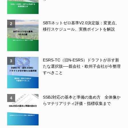
SBTiネットゼロ基準V2.0決定版：変更点、
2
移行スケジュール、実務ポイントを解説
ESRS-TC（旧N-ESRS）ドラフトが示す新
3
たな選択肢──親会社・欧州子会社が今整理
すべきこと
SSBJ対応の基本と準備の進め方 全体像か
4
らマテリアリティ評価・指標収集まで