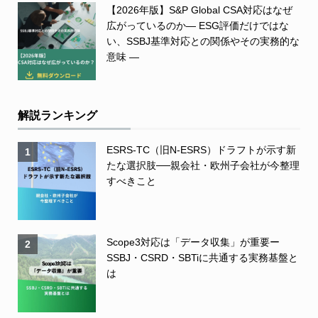
【2026年版】S&P Global CSA対応はなぜ
広がっているのか― ESG評価だけではな
い、SSBJ基準対応との関係やその実務的な
意味 ―
解説ランキング
ESRS-TC（旧N-ESRS）ドラフトが示す新
1
たな選択肢──親会社・欧州子会社が今整理
すべきこと
Scope3対応は「データ収集」が重要ー
2
SSBJ・CSRD・SBTiに共通する実務基盤と
は