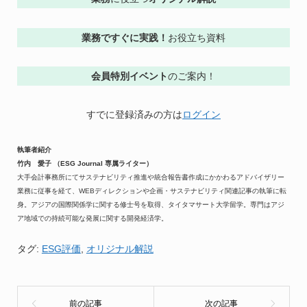
業務ですぐに実践！
お役立ち資料
会員特別イベント
のご案内！
すでに登録済みの方は
ログイン
執筆者紹介
竹内 愛子 （ESG Journal 専属ライター）
大手会計事務所にてサステナビリティ推進や統合報告書作成にかかわるアドバイザリー
業務に従事を経て、WEBディレクションや企画・サステナビリティ関連記事の執筆に転
身。アジアの国際関係学に関する修士号を取得、タイタマサート大学留学。専門はアジ
ア地域での持続可能な発展に関する開発経済学。
タグ:
ESG評価
,
オリジナル解説