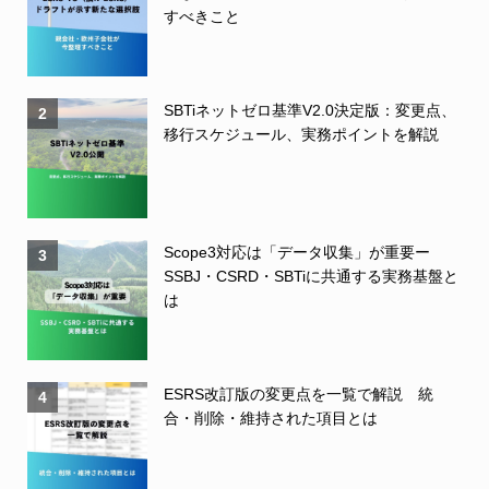
すべきこと
SBTiネットゼロ基準V2.0決定版：変更点、
2
移行スケジュール、実務ポイントを解説
Scope3対応は「データ収集」が重要ー
3
SSBJ・CSRD・SBTiに共通する実務基盤と
は
ESRS改訂版の変更点を一覧で解説 統
4
合・削除・維持された項目とは