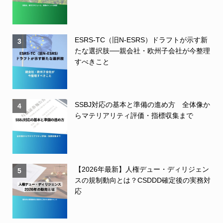
ESRS-TC（旧N-ESRS）ドラフトが示す新
3
たな選択肢──親会社・欧州子会社が今整理
すべきこと
SSBJ対応の基本と準備の進め方 全体像か
4
らマテリアリティ評価・指標収集まで
【2026年最新】人権デュー・ディリジェン
5
スの規制動向とは？CSDDD確定後の実務対
応