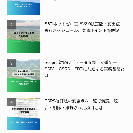
SBTiネットゼロ基準V2.0決定版：変更点、
2
移行スケジュール、実務ポイントを解説
Scope3対応は「データ収集」が重要ー
3
SSBJ・CSRD・SBTiに共通する実務基盤と
は
ESRS改訂版の変更点を一覧で解説 統
4
合・削除・維持された項目とは