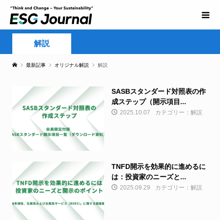
解説
最新記事
オリジナル解説
解説
SASBスタンダード対照表の作
成ステップ（開示項目...
2025.10.07
カテゴリー：解説
TNFD開示を効果的に進めるに
は：投資家のニーズと...
2025.09.29
カテゴリー：解説