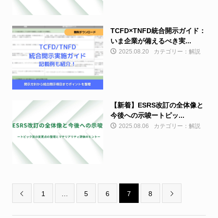
TCFD×TNFD統合開示ガイド：
いま企業が備えるべき実...
2025.08.20
カテゴリー：解説
【新着】ESRS改訂の全体像と
今後への示唆ートピッ...
2025.08.06
カテゴリー：解説
1
…
5
6
7
8

