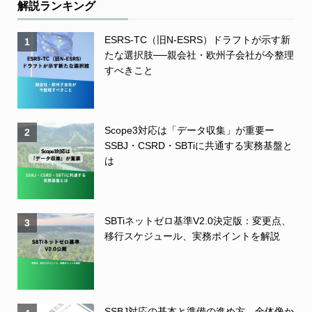
解説ランキング
ESRS-TC（旧N-ESRS）ドラフトが示す新
1
たな選択肢──親会社・欧州子会社が今整理
すべきこと
Scope3対応は「データ収集」が重要ー
2
SSBJ・CSRD・SBTiに共通する実務基盤と
は
SBTiネットゼロ基準V2.0決定版：変更点、
3
移行スケジュール、実務ポイントを解説
SSBJ対応の基本と準備の進め方 全体像か