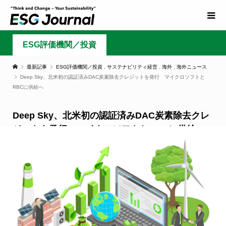
ESG評価機関／投資
最新記事
ESG評価機関／投資
,
サステナビリティ経営
,
海外
,
海外ニュース
Deep Sky、北米初の認証済みDAC炭素除去クレジットを発行 マイクロソフトと
RBCに供給へ
Deep Sky、北米初の認証済みDAC炭素除去クレ
ジットを発行 マイクロソフトとRBCに供給へ