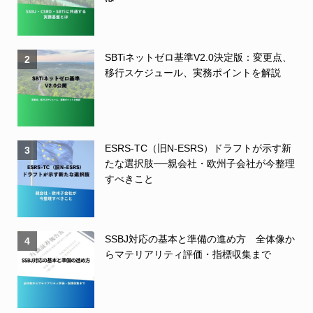
SBTiネットゼロ基準V2.0決定版：変更点、
2
移行スケジュール、実務ポイントを解説
ESRS-TC（旧N-ESRS）ドラフトが示す新
3
たな選択肢──親会社・欧州子会社が今整理
すべきこと
SSBJ対応の基本と準備の進め方 全体像か
4
らマテリアリティ評価・指標収集まで