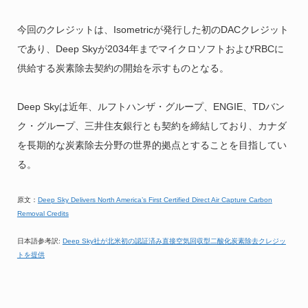
今回のクレジットは、Isometricが発行した初のDACクレジット
であり、Deep Skyが2034年までマイクロソフトおよびRBCに
供給する炭素除去契約の開始を示すものとなる。
Deep Skyは近年、ルフトハンザ・グループ、ENGIE、TDバン
ク・グループ、三井住友銀行とも契約を締結しており、カナダ
を長期的な炭素除去分野の世界的拠点とすることを目指してい
る。
原文：
Deep Sky Delivers North America’s First Certified Direct Air Capture Carbon
Removal Credits
日本語参考訳:
Deep Sky社が北米初の認証済み直接空気回収型二酸化炭素除去クレジッ
トを提供