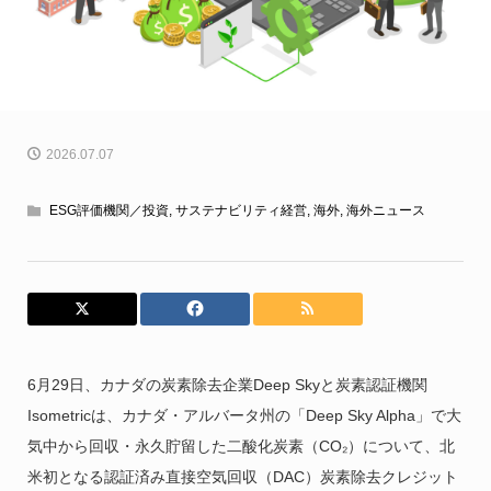
2026.07.07
ESG評価機関／投資
,
サステナビリティ経営
,
海外
,
海外ニュース
6月29日、カナダの炭素除去企業Deep Skyと炭素認証機関
Isometricは、カナダ・アルバータ州の「Deep Sky Alpha」で大
気中から回収・永久貯留した二酸化炭素（CO₂）について、北
米初となる認証済み直接空気回収（DAC）炭素除去クレジット