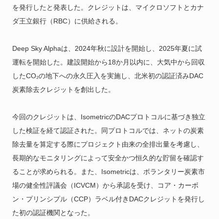
を発行したと発表した。クレジットは、マイクロソフトとカナ
ダ王立銀行（RBC）に供給される。
Deep Sky Alphaは、2024年秋に設計を開始し、2025年夏に試
運転を開始した。建設開始から18か月以内に、大気中から回収
したCO₂の地下への永久圧入を実施し、北米初の認証済みDAC
炭素除去クレジットを創出した。
今回のクレジットは、IsometricのDACプロトコルに基づき独立
した検証を経て認証された。同プロトコルでは、ネットの炭素
除去量を算定する際にプロジェクト由来の全排出量を考慮し、
長期的なモニタリングによって安全かつ恒久的な貯留を確認す
ることが求められる。また、Isometricは、ボランタリー炭素市
場の健全性評議会（ICVCM）から承認を受け、コア・カーボ
ン・プリンシプル（CCP）ラベル付きDACクレジットを発行し
た初の認証機関となった。