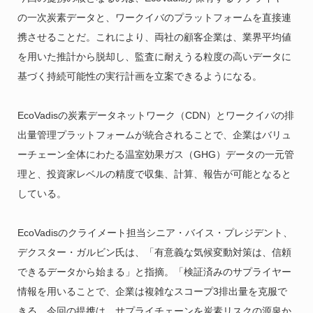
の一次炭素データと、ワークイバのプラットフォームを直接連
携させることだ。これにより、両社の顧客企業は、業界平均値
を用いた推計から脱却し、監査に耐えうる粒度の高いデータに
基づく持続可能性の実行計画を立案できるようになる。
EcoVadisの炭素データネットワーク（CDN）とワークイバの排
出量管理プラットフォームが統合されることで、企業はバリュ
ーチェーン全体にわたる温室効果ガス（GHG）データの一元管
理と、投資家レベルの精度で収集、計算、報告が可能となると
している。
EcoVadisのクライメート担当シニア・バイス・プレジデント、
デクスター・ガルビン氏は、「有意義な気候変動対策は、信頼
できるデータから始まる」と指摘。「検証済みのサプライヤー
情報を用いることで、企業は複雑なスコープ3排出量を克服で
きる。今回の提携は、サプライチェーンを炭素リスクの源泉か