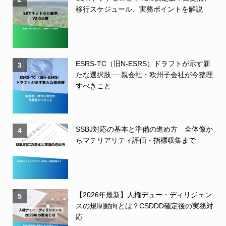
移行スケジュール、実務ポイントを解説
ESRS-TC（旧N-ESRS）ドラフトが示す新
3
たな選択肢──親会社・欧州子会社が今整理
すべきこと
SSBJ対応の基本と準備の進め方 全体像か
4
らマテリアリティ評価・指標収集まで
【2026年最新】人権デュー・ディリジェン
5
スの規制動向とは？CSDDD確定後の実務対
応