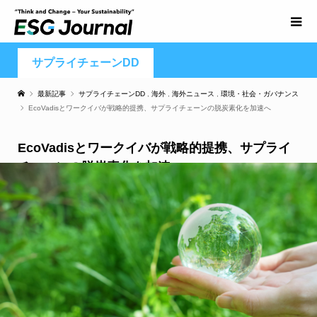
サプライチェーンDD
最新記事
サプライチェーンDD
,
海外
,
海外ニュース
,
環境・社会・ガバナンス
EcoVadisとワークイバが戦略的提携、サプライチェーンの脱炭素化を加速へ
EcoVadisとワークイバが戦略的提携、サプライ
チェーンの脱炭素化を加速へ