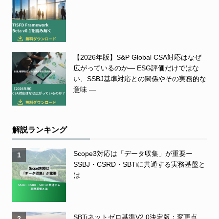
【2026年版】S&P Global CSA対応はなぜ
広がっているのか― ESG評価だけではな
い、SSBJ基準対応との関係やその実務的な
意味 ―
解説ランキング
Scope3対応は「データ収集」が重要ー
1
SSBJ・CSRD・SBTiに共通する実務基盤と
は
SBTiネットゼロ基準V2.0決定版：変更点、
2