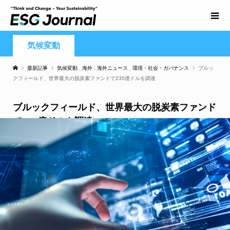
気候変動
最新記事
気候変動
,
海外
,
海外ニュース
,
環境・社会・ガバナンス
ブルッ
クフィールド、世界最大の脱炭素ファンドで235億ドルを調達
ブルックフィールド、世界最大の脱炭素ファンド
で235億ドルを調達