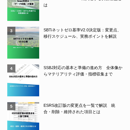
は
SBTiネットゼロ基準V2.0決定版：変更点、
3
移行スケジュール、実務ポイントを解説
SSBJ対応の基本と準備の進め方 全体像か
4
らマテリアリティ評価・指標収集まで
ESRS改訂版の変更点を一覧で解説 統
5
合・削除・維持された項目とは