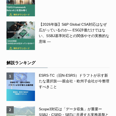
【2026年版】S&P Global CSA対応はなぜ
広がっているのか― ESG評価だけではな
い、SSBJ基準対応との関係やその実務的な
意味 ―
解説ランキング
ESRS-TC（旧N-ESRS）ドラフトが示す新
1
たな選択肢──親会社・欧州子会社が今整理
すべきこと
Scope3対応は「データ収集」が重要ー
2
SSBJ・CSRD・SBTiに共通する実務基盤と