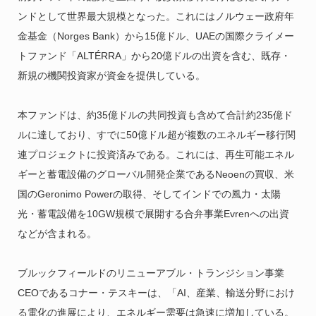
ンドとして世界最大規模となった。これにはノルウェー政府年
金基金（Norges Bank）から15億ドル、UAEの国際クライメー
トファンド「ALTÉRRA」から20億ドルの出資を含む、既存・
新規の機関投資家が資金を提供している。
本ファンドは、約35億ドルの共同投資も含めて合計約235億ド
ルに達しており、すでに50億ドル超が複数のエネルギー移行関
連プロジェクトに投資済みである。これには、再生可能エネル
ギーと蓄電設備のグローバル開発企業であるNeoenの買収、米
国のGeronimo Powerの取得、そしてインドでの風力・太陽
光・蓄電設備を10GW規模で展開する合弁事業Evrenへの出資
などが含まれる。
ブルックフィールドのリニューアブル・トランジション事業
CEOであるコナー・テスキーは、「AI、産業、輸送分野におけ
る電化の進展により、エネルギー需要は急速に増加している。