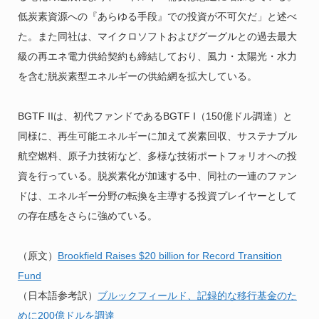
低炭素資源への『あらゆる手段』での投資が不可欠だ」と述べ
た。また同社は、マイクロソフトおよびグーグルとの過去最大
級の再エネ電力供給契約も締結しており、風力・太陽光・水力
を含む脱炭素型エネルギーの供給網を拡大している。
BGTF IIは、初代ファンドであるBGTF I（150億ドル調達）と
同様に、再生可能エネルギーに加えて炭素回収、サステナブル
航空燃料、原子力技術など、多様な技術ポートフォリオへの投
資を行っている。脱炭素化が加速する中、同社の一連のファン
ドは、エネルギー分野の転換を主導する投資プレイヤーとして
の存在感をさらに強めている。
（原文）
Brookfield Raises $20 billion for Record Transition
Fund
（日本語参考訳）
ブルックフィールド、記録的な移行基金のた
めに200億ドルを調達