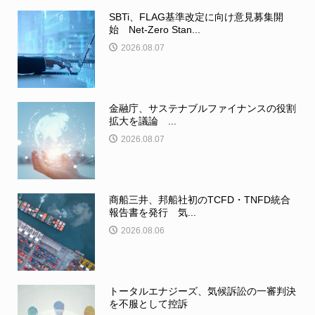
SBTi、FLAG基準改定に向け意見募集開
始 Net-Zero Stan...
2026.08.07
金融庁、サステナブルファイナンスの役割
拡大を議論 ...
2026.08.07
商船三井、邦船社初のTCFD・TNFD統合
報告書を発行 気...
2026.08.06
トータルエナジーズ、気候訴訟の一審判決
を不服として控訴