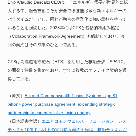
EniのClaudio Descalzi CEOは、「エネルギー需要が世界的に拡
大する中、融合技術こそが安全でほぼ無尽蔵な新エネルギーの
パラダイムだ」とし、同社が融合の産業化に強い意欲を持って
いることを強調した。2023年にはCFSと包括的枠組み協定
（Collaboration Framework Agreement）も締結しており、今
回の契約はその成果のひとつである。
CFSは高温超電導磁石（HTS）を活用した核融合炉「SPARC」
の開発で注目を集めており、すでに複数のオフテイク契約を獲
得している。
（原文）
Eni and Commonwealth Fusion Systems sign $1
billion+ power purchase agreement, expanding strategic
partnership to commercialize fusion energy
（日本語参考訳）
エニとコモンウェルス・フュージョン・シス
テムズが10億ドル以上の電力購入契約を締結、核融合エネルギ