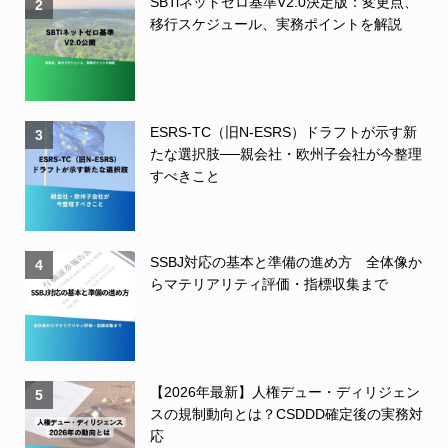
SBTiネットゼロ基準V2.0決定版：変更点、
2
移行スケジュール、実務ポイントを解説
ESRS-TC（旧N-ESRS）ドラフトが示す新
3
たな選択肢──親会社・欧州子会社が今整理
すべきこと
SSBJ対応の基本と準備の進め方 全体像か
4
らマテリアリティ評価・指標収集まで
【2026年最新】人権デュー・ディリジェン
5
スの規制動向とは？CSDDD確定後の実務対
応