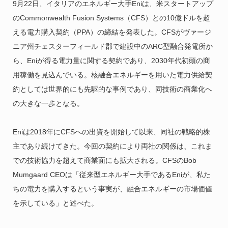
9月22日、イタリアのエネルギー大手Eniは、米スタートアップ
のCommonwealth Fusion Systems（CFS）との10億ドルを超
える電力購入契約（PPA）の締結を発表した。CFSがヴァージ
ニア州チェスターフィールド郡で建設中のARC型融合発電所か
ら、Eniが得る電力量に関する契約であり、2030年代初頭の商
用稼働を見込んでいる。核融合エネルギーを用いた電力供給契
約としては世界的にも先駆的な事例であり、同技術の商業化へ
の大きな一歩となる。
Eniは2018年にCFSへの出資を開始して以来、同社の戦略的株
主であり続けてきた。今回の契約により両社の関係は、これま
での技術協力を超えて商業面にも拡大される。CFSのBob
Mumgaard CEOは「従来型エネルギー大手であるEniが、私た
ちの電力を購入するという事実が、融合エネルギーの市場価値
を示している」と述べた。