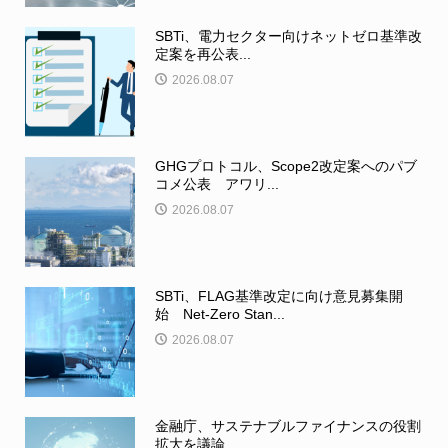
SBTi、電力セクター向けネットゼロ基準改
定案を再公表...
2026.08.07
GHGプロトコル、Scope2改定案へのパブ
コメ公表 アワリ...
2026.08.07
SBTi、FLAG基準改定に向け意見募集開
始 Net-Zero Stan...
2026.08.07
金融庁、サステナブルファイナンスの役割
拡大を議論 ...