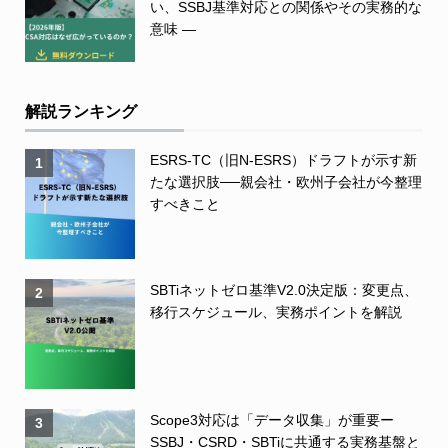
い、SSBJ基準対応との関係やその実務的な
意味 ―
解説ランキング
ESRS-TC（旧N-ESRS）ドラフトが示す新
1
たな選択肢──親会社・欧州子会社が今整理
すべきこと
SBTiネットゼロ基準V2.0決定版：変更点、
2
移行スケジュール、実務ポイントを解説
Scope3対応は「データ収集」が重要ー
3
SSBJ・CSRD・SBTiに共通する実務基盤と