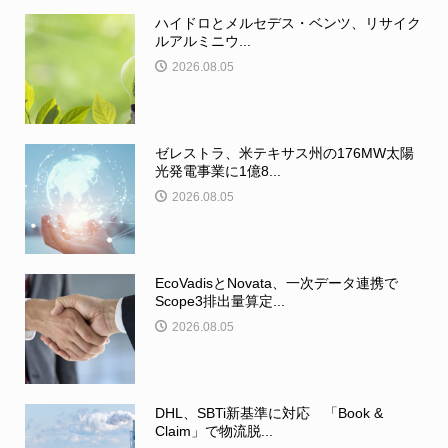
ハイドロとメルセデス・ベンツ、リサイク
ルアルミニウ...
2026.08.05
ゼレストラ、米テキサス州の176MW太陽
光発電事業に1億8...
2026.08.05
EcoVadisとNovata、一次データ連携で
Scope3排出量算定...
2026.08.05
DHL、SBTi新基準に対応 「Book &
Claim」で物流脱...