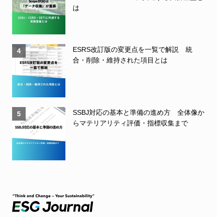
は
ESRS改訂版の変更点を一覧で解説 統
4
合・削除・維持された項目とは
SSBJ対応の基本と準備の進め方 全体像か
5
らマテリアリティ評価・指標収集まで