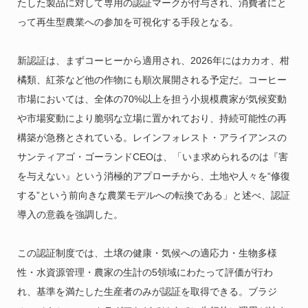
たした製品に対して専用の認証マークが付与され、消費者にと
って再生型農業への参加を可視化する手段となる。
新認証は、まずコーヒーから適用され、2026年にはカカオ、柑
橘類、紅茶など他の作物にも順次展開される予定だ。コーヒー
市場においては、全体の70%以上を担う小規模農家が気候変動
や市場変動により脆弱な立場に置かれており、持続可能性の再
構築が急務とされている。レインフォレスト・アライアンスの
サンティアゴ・ゴーランドCEOは、「いま求められるのは『害
を与えない』という消極的アプローチから、土地や人々を“修復
する”という前向きな農業モデルへの転換である」と述べ、認証
導入の意義を強調した。
この認証制度では、土壌の健康・気候への適応力・生物多様
性・水資源管理・農家の生計の5領域にわたって評価が行わ
れ、基準を満たした生産者のみが認証を取得できる。ブラジ