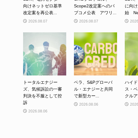
向けネットゼロ基準
Scope2改定案へのパ
に向け
改定案を再公表...
ブコメ公表 アワリ...
始 Net-
2026.08.07
2026.08.07
2026
トータルエナジー
ベラ、S&Pグローバ
ハイド
ズ、気候訴訟の一審
ル・エナジーと共同
ス・ベ
判決を不服として控
で新型カー...
クルア
訴
2026.08.06
2026
2026.08.06