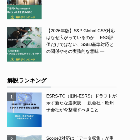
【2026年版】S&P Global CSA対応
はなぜ広がっているのか― ESG評
価だけではない、SSBJ基準対応と
の関係やその実務的な意味 ―
解説ランキング
ESRS-TC（旧N-ESRS）ドラフトが
1
示す新たな選択肢──親会社・欧州
子会社が今整理すべきこと
Scope3対応は「データ収集」が重
2