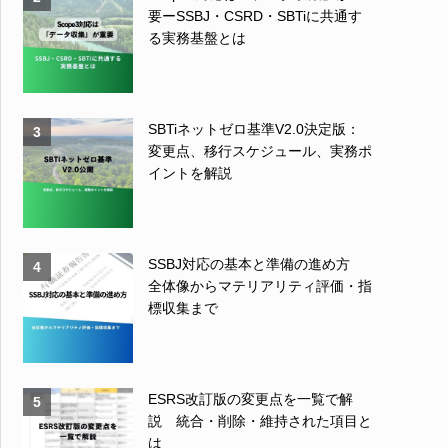
要ーSSBJ・CSRD・SBTiに共通す
る実務基盤とは
SBTiネットゼロ基準V2.0決定版：
3
変更点、移行スケジュール、実務ポ
イントを解説
SSBJ対応の基本と準備の進め方
4
全体像からマテリアリティ評価・指
標収集まで
ESRS改訂版の変更点を一覧で解
5
説 統合・削除・維持された項目と
は