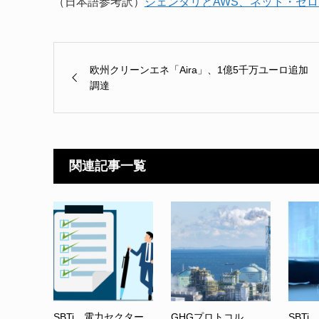
（日本語参考訳）
ジェンタリとAWS、ネット・ゼロ
欧州クリーンエネ「Aira」、1億5千万ユーロ追加
調達
関連記事一覧
SBTi、電力セクター
GHGプロトコル、
SBTi