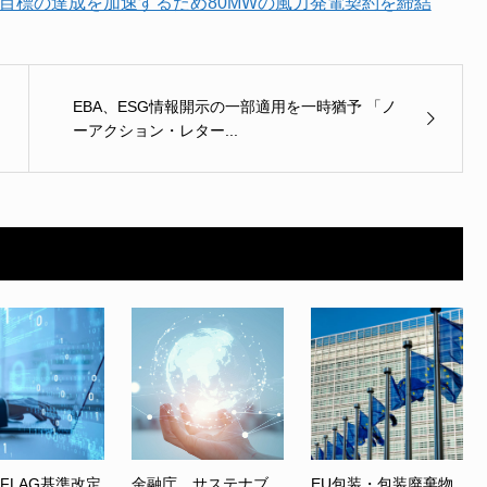
目標の達成を加速するため80MWの風力発電契約を締結
EBA、ESG情報開示の一部適用を一時猶予 「ノ
ーアクション・レター...
、FLAG基準改定
金融庁、サステナブ
EU包装・包装廃棄物