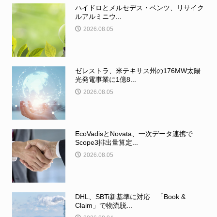
ハイドロとメルセデス・ベンツ、リサイク
ルアルミニウ...
2026.08.05
ゼレストラ、米テキサス州の176MW太陽
光発電事業に1億8...
2026.08.05
EcoVadisとNovata、一次データ連携で
Scope3排出量算定...
2026.08.05
DHL、SBTi新基準に対応 「Book &
Claim」で物流脱...