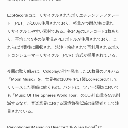
EcoRecordには、リサイクルされたポリエチレンテレフタレー
ト（PET）が100%使用されており、軽量かつ耐久性に優れ、
リサイクルしやすい素材である。各140gのLPレコード1枚あた
り、平均して9本の使用済みPETボトルが使用されており、こ
れらは消費後に回収され、洗浄・粉砕されて再利用されるポス
トコンシューマーリサイクル（PCR）方式が採用されている。
今回の取り組みは、Coldplayが昨年発表した10枚目のアルバム
『Moon Music』を、世界初の100% rPET製EcoRecordとして
リリースした実績に続くもの。バンドは、ツアー活動において
も「Music Of The Spheres World Tour」のCO₂排出量を59%削
減するなど、音楽業界における環境負荷低減の先駆者として注
目されている。
ParlophoneのManaging DirectorであるJen Ivory氏は、