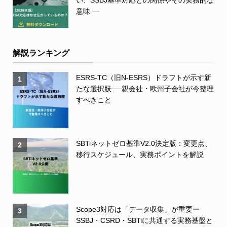
い、SSBJ基準対応との関係やその実務的な
意味 ―
解説ランキング
ESRS-TC（旧N-ESRS）ドラフトが示す新
1
たな選択肢──親会社・欧州子会社が今整理
すべきこと
SBTiネットゼロ基準V2.0決定版：変更点、
2
移行スケジュール、実務ポイントを解説
Scope3対応は「データ収集」が重要ー
3
SSBJ・CSRD・SBTiに共通する実務基盤と