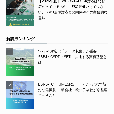
【2026年版】S&P Global CSA対応はなぜ
広がっているのか― ESG評価だけではな
い、SSBJ基準対応との関係やその実務的な
意味 ―
解説ランキング
Scope3対応は「データ収集」が重要ー
1
SSBJ・CSRD・SBTiに共通する実務基盤と
は
ESRS-TC（旧N-ESRS）ドラフトが示す新
2
たな選択肢──親会社・欧州子会社が今整理
すべきこと