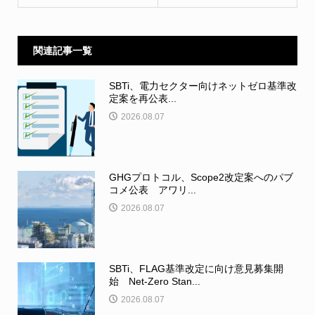
関連記事一覧
SBTi、電力セクター向けネットゼロ基準改
定案を再公表...
2026.08.07
GHGプロトコル、Scope2改定案へのパブ
コメ公表 アワリ...
2026.08.07
SBTi、FLAG基準改定に向け意見募集開
始 Net-Zero Stan...
2026.08.07