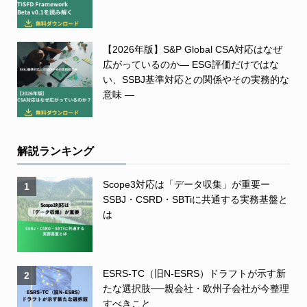
【2026年版】S&P Global CSA対応はなぜ
広がっているのか― ESG評価だけではな
い、SSBJ基準対応との関係やその実務的な
意味 ―
解説ランキング
Scope3対応は「データ収集」が重要ー
1
SSBJ・CSRD・SBTiに共通する実務基盤と
は
ESRS-TC（旧N-ESRS）ドラフトが示す新
2
たな選択肢──親会社・欧州子会社が今整理
すべきこと