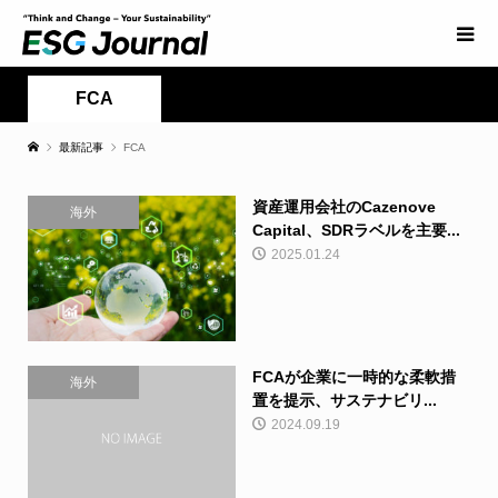
FCA
最新記事
FCA
資産運用会社のCazenove
海外
Capital、SDRラベルを主要...
2025.01.24
FCAが企業に一時的な柔軟措
海外
置を提示、サステナビリ...
2024.09.19