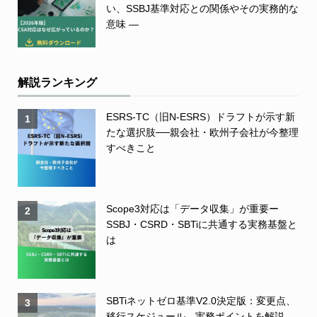
い、SSBJ基準対応との関係やその実務的な
意味 ―
解説ランキング
ESRS-TC（旧N-ESRS）ドラフトが示す新
1
たな選択肢──親会社・欧州子会社が今整理
すべきこと
Scope3対応は「データ収集」が重要ー
2
SSBJ・CSRD・SBTiに共通する実務基盤と
は
SBTiネットゼロ基準V2.0決定版：変更点、
3
移行スケジュール、実務ポイントを解説