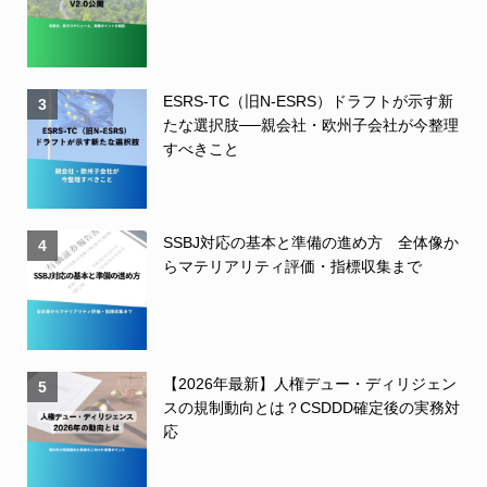
ESRS-TC（旧N-ESRS）ドラフトが示す新
3
たな選択肢──親会社・欧州子会社が今整理
すべきこと
SSBJ対応の基本と準備の進め方 全体像か
4
らマテリアリティ評価・指標収集まで
【2026年最新】人権デュー・ディリジェン
5
スの規制動向とは？CSDDD確定後の実務対
応