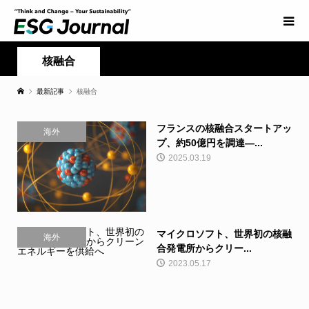
核融合
最新記事
核融合
フランスの核融合スタートアッ
海外
プ、約50億円を調達—...
2025.03.19
マイクロソフト、世界初の核融
海外
合発電所からクリー...
2023.05.17