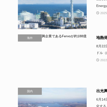
Ener
2025
地熱発
海外
8月22
ドル（
2022
出光
国内
6月1
化する