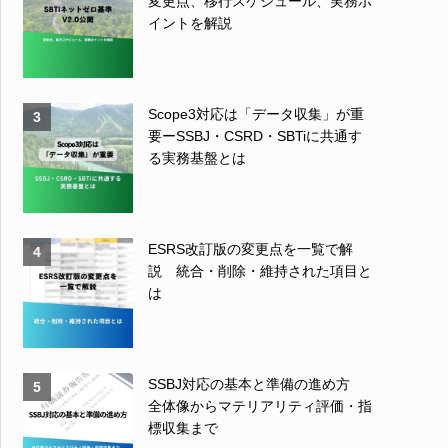
変更点、移行スケジュール、実務ポ
イントを解説
Scope3対応は「データ収集」が重
3
要ーSSBJ・CSRD・SBTiに共通す
る実務基盤とは
ESRS改訂版の変更点を一覧で解
4
説 統合・削除・維持された項目と
は
SSBJ対応の基本と準備の進め方
5
全体像からマテリアリティ評価・指
標収集まで