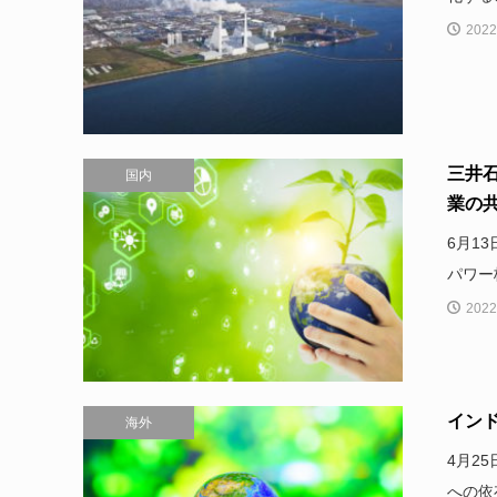
2022
三井
国内
業の共
6月1
パワー
2022
イン
海外
4月2
への依