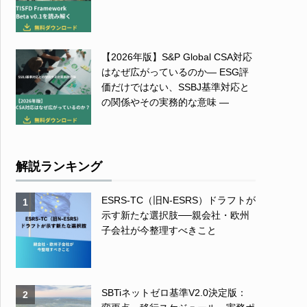
【2026年版】S&P Global CSA対応
はなぜ広がっているのか― ESG評
価だけではない、SSBJ基準対応と
の関係やその実務的な意味 ―
解説ランキング
ESRS-TC（旧N-ESRS）ドラフトが
1
示す新たな選択肢──親会社・欧州
子会社が今整理すべきこと
SBTiネットゼロ基準V2.0決定版：
2