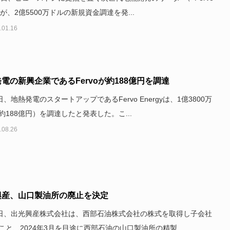
gyが、2億5500万ドルの新規資金調達を発...
.01.16
電の新興企業であるFervoが約188億円を調達
日、地熱発電のスタートアップであるFervo Energyは、1億3800万
約188億円）を調達したと発表した。こ...
.08.26
興産、山口製油所の廃止を決定
4日、出光興産株式会社は、西部石油株式会社の株式を取得し子会社
こと、2024年3月を目途に西部石油の山口製油所の精製...