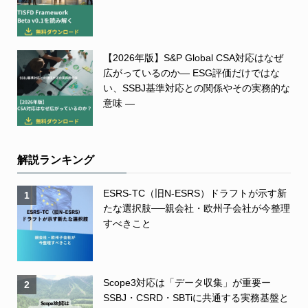
【2026年版】S&P Global CSA対応はなぜ
広がっているのか― ESG評価だけではな
い、SSBJ基準対応との関係やその実務的な
意味 ―
解説ランキング
ESRS-TC（旧N-ESRS）ドラフトが示す新
1
たな選択肢──親会社・欧州子会社が今整理
すべきこと
Scope3対応は「データ収集」が重要ー
2
SSBJ・CSRD・SBTiに共通する実務基盤と