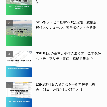
は
SBTiネットゼロ基準V2.0決定版：変更点、
3
移行スケジュール、実務ポイントを解説
SSBJ対応の基本と準備の進め方 全体像か
4
らマテリアリティ評価・指標収集まで
ESRS改訂版の変更点を一覧で解説 統
5
合・削除・維持された項目とは