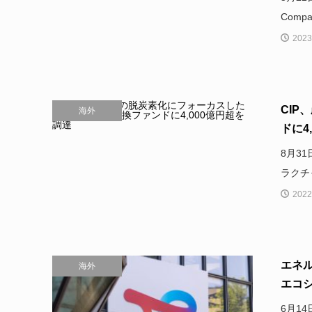
Comp
2023
CI
海外
ドに4,0
8月3
ラクチ
2022
エネル
海外
エコシ
6月14