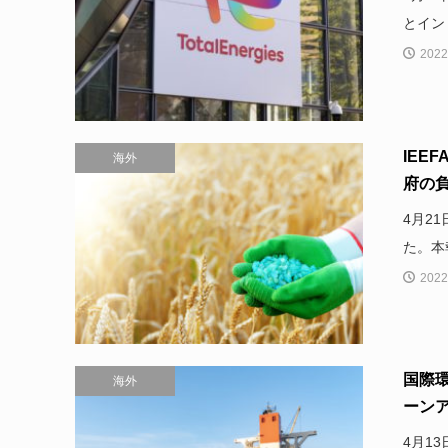
とイン
2022
IEE
海外
府の
4月2
た。本
2022
国際
海外
ーンア
4月13日