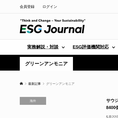
会員登録
ログイン
実務解説・対談
ESG評価機関対応
グリーンアンモニア
最新記事
グリーンアンモニア
サウ
海外
8400
5月22