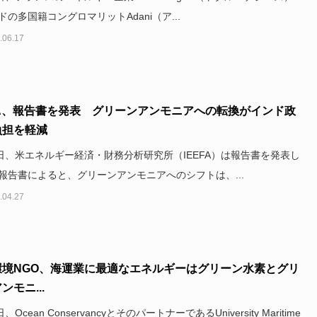
ドの多国籍コングロマリットAdani（ア...
.06.17
FA、報告書を発表 グリーンアンモニアへの転換がインド政
負担を軽減
1日、米エネルギー経済・財務分析研究所（IEEFA）は報告書を発表し
報告書によると、グリーンアンモニアへのシフトは、...
.04.27
環境NGO、海運業に最適なエネルギーはグリーン水素とグリ
ンモニ...
、Ocean ConservancyとそのパートナーであるUniversity Maritime