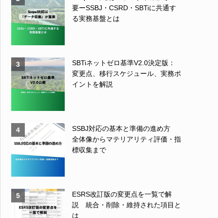
要ーSSBJ・CSRD・SBTiに共通す
る実務基盤とは
SBTiネットゼロ基準V2.0決定版：
3
変更点、移行スケジュール、実務ポ
イントを解説
SSBJ対応の基本と準備の進め方
4
全体像からマテリアリティ評価・指
標収集まで
ESRS改訂版の変更点を一覧で解
5
説 統合・削除・維持された項目と
は