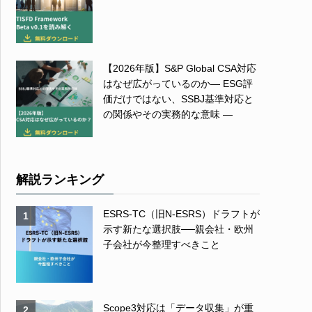
【2026年版】S&P Global CSA対応
はなぜ広がっているのか― ESG評
価だけではない、SSBJ基準対応と
の関係やその実務的な意味 ―
解説ランキング
ESRS-TC（旧N-ESRS）ドラフトが
1
示す新たな選択肢──親会社・欧州
子会社が今整理すべきこと
Scope3対応は「データ収集」が重
2