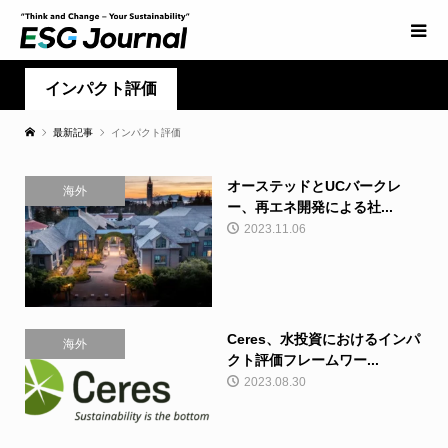
インパクト評価
最新記事
インパクト評価
オーステッドとUCバークレ
海外
ー、再エネ開発による社...
2023.11.06
Ceres、水投資におけるインパ
海外
クト評価フレームワー...
2023.08.30