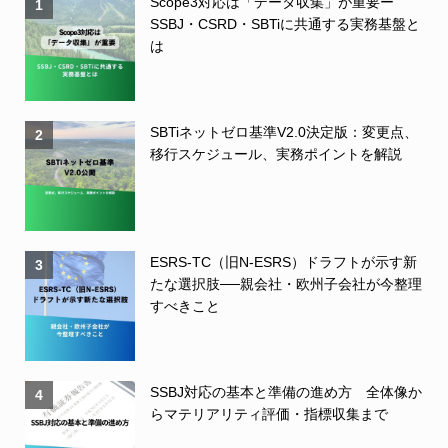
Scope3対応は「データ収集」が重要ー
1
SSBJ・CSRD・SBTiに共通する実務基盤と
は
SBTiネットゼロ基準V2.0決定版：変更点、
2
移行スケジュール、実務ポイントを解説
ESRS-TC（旧N-ESRS）ドラフトが示す新
3
たな選択肢──親会社・欧州子会社が今整理
すべきこと
SSBJ対応の基本と準備の進め方 全体像か
4
らマテリアリティ評価・指標収集まで