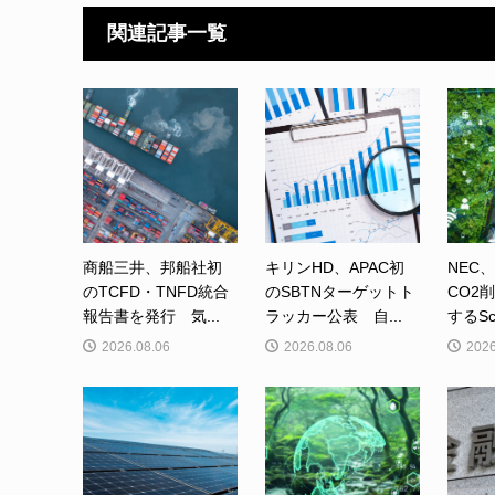
関連記事一覧
商船三井、邦船社初
キリンHD、APAC初
NEC
のTCFD・TNFD統合
のSBTNターゲットト
CO2
報告書を発行 気...
ラッカー公表 自...
するSc
2026.08.06
2026.08.06
2026