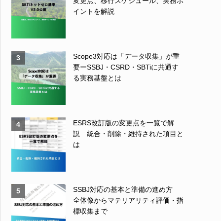
変更点、移行スケジュール、実務ポ
イントを解説
Scope3対応は「データ収集」が重
3
要ーSSBJ・CSRD・SBTiに共通す
る実務基盤とは
ESRS改訂版の変更点を一覧で解
4
説 統合・削除・維持された項目と
は
SSBJ対応の基本と準備の進め方
5
全体像からマテリアリティ評価・指
標収集まで