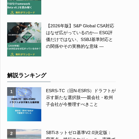
【2026年版】S&P Global CSA対応
はなぜ広がっているのか― ESG評
価だけではない、SSBJ基準対応と
の関係やその実務的な意味 ―
解説ランキング
ESRS-TC（旧N-ESRS）ドラフトが
1
示す新たな選択肢──親会社・欧州
子会社が今整理すべきこと
SBTiネットゼロ基準V2.0決定版：
2