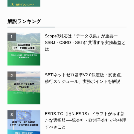
解説ランキング
Scope3対応は「データ収集」が重要ー
1
SSBJ・CSRD・SBTiに共通する実務基盤と
は
SBTiネットゼロ基準V2.0決定版：変更点、
2
移行スケジュール、実務ポイントを解説
ESRS-TC（旧N-ESRS）ドラフトが示す新
3
たな選択肢──親会社・欧州子会社が今整理
すべきこと