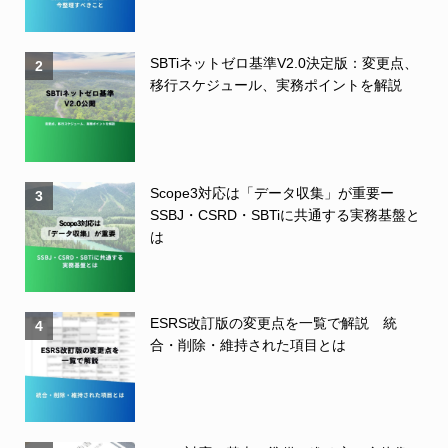
SBTiネットゼロ基準V2.0決定版：変更点、
2
移行スケジュール、実務ポイントを解説
Scope3対応は「データ収集」が重要ー
3
SSBJ・CSRD・SBTiに共通する実務基盤と
は
ESRS改訂版の変更点を一覧で解説 統
4
合・削除・維持された項目とは