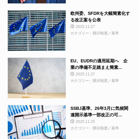
欧州委、SFDRを大幅簡素化す
る改正案を公表
2025.11.27
カテゴリー：開示制度／基準
EU、EUDRの適用延期へ 企
業の準備不足踏まえ簡素...
2025.11.27
カテゴリー：開示制度／基準
SSBJ基準、26年3月に気候関
連開示基準一部改正の可...
2025.11.25
カテゴリー：開示制度／基準