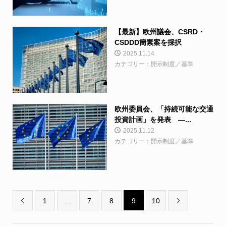
【最新】欧州議会、CSRD・
CSDDD簡素案を採択
2025.11.14
カテゴリー：開示制度／基準
欧州委員会、「持続可能な交通
投資計画」を発表 ―...
2025.11.12
カテゴリー：開示制度／基準
1
…
7
8
9
10

