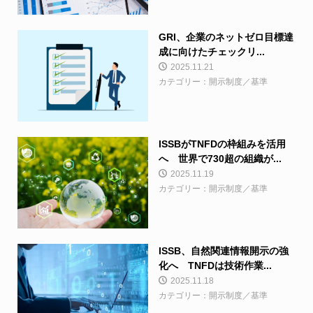
GRI、企業のネットゼロ目標達
成に向けたチェックリ...
2025.11.21
カテゴリー：開示制度／基準
ISSBがTNFDの枠組みを活用
へ 世界で730超の組織が...
2025.11.19
カテゴリー：開示制度／基準
ISSB、自然関連情報開示の強
化へ TNFDは技術作業...
2025.11.18
カテゴリー：開示制度／基準