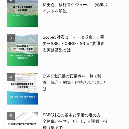
変更点、移行スケジュール、実務ポ
イントを解説
Scope3対応は「データ収集」が重
3
要ーSSBJ・CSRD・SBTiに共通す
る実務基盤とは
ESRS改訂版の変更点を一覧で解
4
説 統合・削除・維持された項目と
は
SSBJ対応の基本と準備の進め方
5
全体像からマテリアリティ評価・指
標収集まで