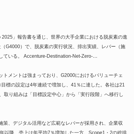
t Zero 2025」報告書を通じ、世界の大手企業における脱炭素の進
社（G4000）で、脱炭素の実行状況、排出実績、レバー（施
enture-Destination-Net-Zero-…
トメントは強まっており、G2000におけるバリューチェ
ゼロ目標の設定は4年連続で増加し、41％に達した。各社は21
り、取り組みは「目標設定中心」から「実行段階」へ移行し
型施策、デジタル活用など広範なレバーが採用され、企業収
年以降、売上は年平均7％増加した一方、Scope1・2の総排