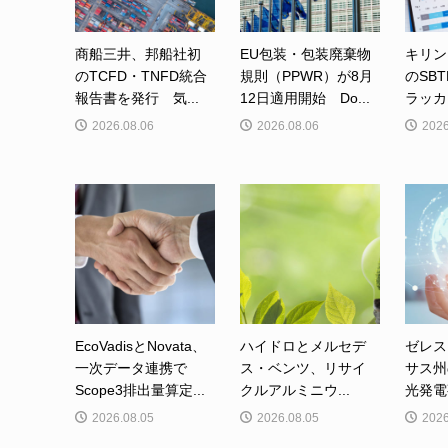
商船三井、邦船社初
EU包装・包装廃棄物
キリン
のTCFD・TNFD統合
規則（PPWR）が8月
のSB
報告書を発行 気...
12日適用開始 Do...
ラッカ
2026.08.06
2026.08.06
2026
EcoVadisとNovata、
ハイドロとメルセデ
ゼレス
一次データ連携で
ス・ベンツ、リサイ
サス州
Scope3排出量算定...
クルアルミニウ...
光発電事
2026.08.05
2026.08.05
2026