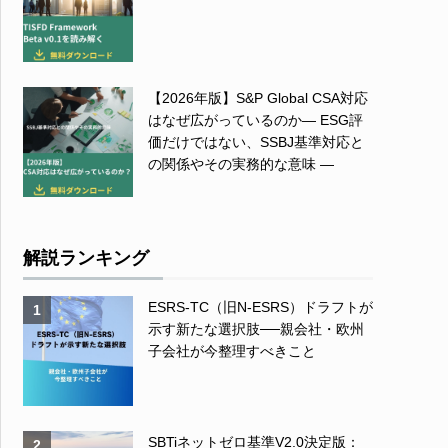
【2026年版】S&P Global CSA対応
はなぜ広がっているのか― ESG評
価だけではない、SSBJ基準対応と
の関係やその実務的な意味 ―
解説ランキング
ESRS-TC（旧N-ESRS）ドラフトが
1
示す新たな選択肢──親会社・欧州
子会社が今整理すべきこと
SBTiネットゼロ基準V2.0決定版：
2