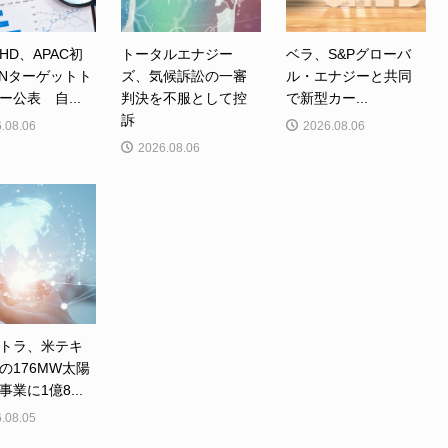
HD、APAC初
トータルエナジー
ベラ、S&Pグローバ
TNターゲットト
ズ、気候訴訟の一審
ル・エナジーと共同
ー公表 自...
判決を不服として控
で新型カー...
訴
.08.06
2026.08.06
2026.08.06
トラ、米テキ
の176MW太陽
業に1億8...
.08.05