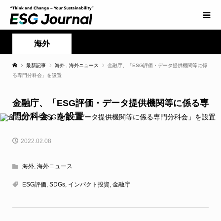
海外
最新記事
海外
,
海外ニュース
金融庁、「ESG評価・データ提供機関等に係
る専門分科会」を設置
金融庁、「ESG評価・データ提供機関等に係る専
門分科会」を設置
2022.02.08
海外
,
海外ニュース
ESG評価
,
SDGs
,
インパクト投資
,
金融庁