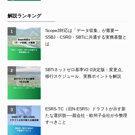
解説ランキング
Scope3対応は「データ収集」が重要ー
1
SSBJ・CSRD・SBTiに共通する実務基盤と
は
SBTiネットゼロ基準V2.0決定版：変更点、
2
移行スケジュール、実務ポイントを解説
ESRS-TC（旧N-ESRS）ドラフトが示す新
3
たな選択肢──親会社・欧州子会社が今整理
すべきこと