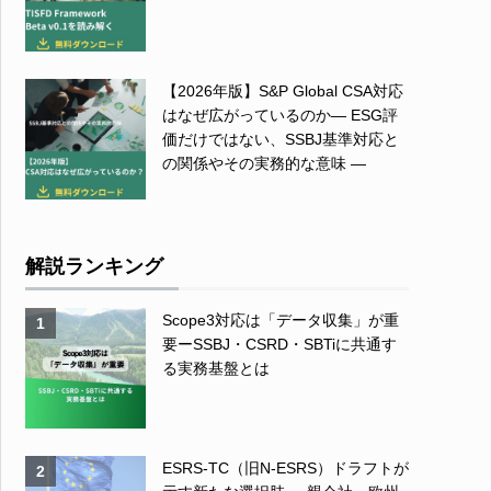
【2026年版】S&P Global CSA対応
はなぜ広がっているのか― ESG評
価だけではない、SSBJ基準対応と
の関係やその実務的な意味 ―
解説ランキング
Scope3対応は「データ収集」が重
1
要ーSSBJ・CSRD・SBTiに共通す
る実務基盤とは
ESRS-TC（旧N-ESRS）ドラフトが
2