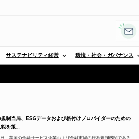
サステナビリティ経営
環境・社会・ガバナンス
の規制当局、ESGデータおよび格付けプロバイダーのための
範を策...
22日、英国の金融サービス企業および金融市場の行為規制機関である