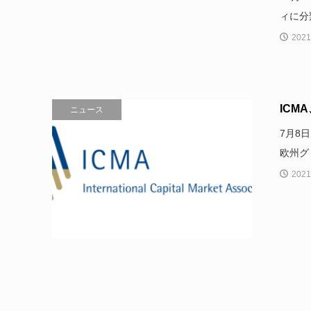
ィに分
2021
ICM
ニュース
7月8
欧州グ
2021