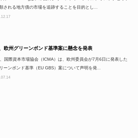
類される地方債の市場を追跡することを目的とし...
.12.17
A、欧州グリーンボンド基準案に懸念を発表
日、国際資本市場協会（ICMA）は、欧州委員会が7月6日に発表した
リーンボンド基準（EU GBS）案について声明を発...
.07.14