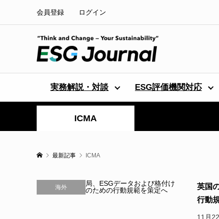
会員登録
ログイン
実務解説・対談
ESG評価機関対応
ICMA
最新記事
ICMA
英国
海外
行動規
11月