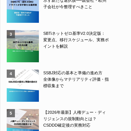
示す新たな選択肢──親会社・欧州
子会社が今整理すべきこと
SBTiネットゼロ基準V2.0決定版：
3
変更点、移行スケジュール、実務ポ
イントを解説
SSBJ対応の基本と準備の進め方
4
全体像からマテリアリティ評価・指
標収集まで
【2026年最新】人権デュー・ディ
5
リジェンスの規制動向とは？
CSDDD確定後の実務対応